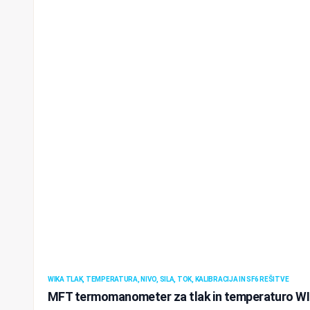
WIKA TLAK, TEMPERATURA, NIVO, SILA, TOK, KALIBRACIJA IN SF6 REŠITVE
MFT termomanometer za tlak in temperaturo W