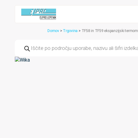
Domov
>
Trgovina
>
TF58 in TF59 ekspanzijski termom
Products
search