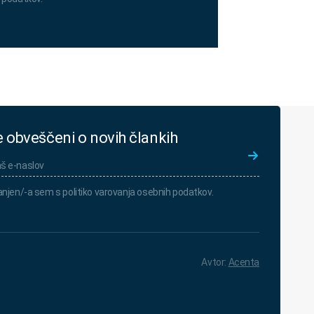
e obveščeni o novih člankih
en/-
njen/-a sem s politiko varovanja osebnih podatkov.
Avtor:
Acenta
ja
v.