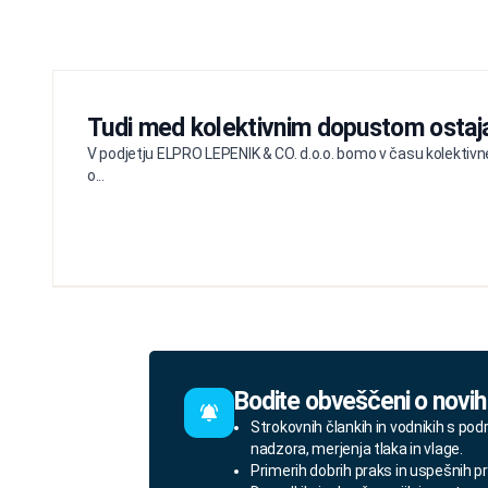
Tudi med kolektivnim dopustom ostaj
V podjetju ELPRO LEPENIK & CO. d.o.o. bomo v času kolektivne
o...
Bodite obveščeni o novih
Strokovnih člankih in vodnikih s pod
nadzora, merjenja tlaka in vlage.
Primerih dobrih praks in uspešnih pr