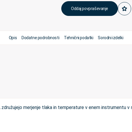
Oddaj povpraševanje
Opis
Dodatne podrobnosti
Tehnični podatki
Sorodni izdelki