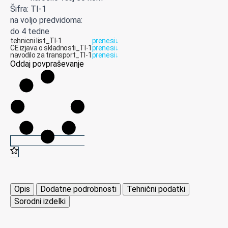
Šifra: TI-1
na voljo predvidoma:
do 4 tedne
tehnicni list_TI-1
prenesi
↓
CE izjava o skladnosti_TI-1
prenesi
↓
navodilo za transport_TI-1
prenesi
↓
Oddaj povpraševanje
Opis
Dodatne podrobnosti
Tehnični podatki
Sorodni izdelki