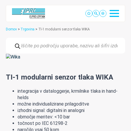
Domov
>
Trgovina
>
TI-1 modularni senzor tlaka WIKA
Products
search
TI-1 modularni senzor tlaka WIKA
integracija v dataloggerje, krmilnike tlaka in hand-
helds
možne individualizirane prilagoditve
izhodni signal: digitalni in analogni
območje meritev: <10 bar
točnost po IEC 61298-2
naročilo vsaj 50 kom