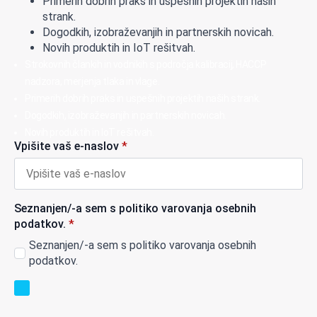
Primerih dobrih praks in uspešnih projektih naših
strank.
Dogodkih, izobraževanjih in partnerskih novicah.
Novih produktih in IoT rešitvah.
Strokovnih člankih in vodnikih s področja kalibracij, HACCP
nadzora, merjenja tlaka in vlage.
Primerih dobrih praks in uspešnih projektih naših strank.
Dogodkih, izobraževanjih in partnerskih novicah.
Novih produktih in IoT rešitvah.
Vpišite vaš e-naslov
*
Seznanjen/-a sem s politiko varovanja osebnih
podatkov.
*
Seznanjen/-a sem s politiko varovanja osebnih
podatkov.