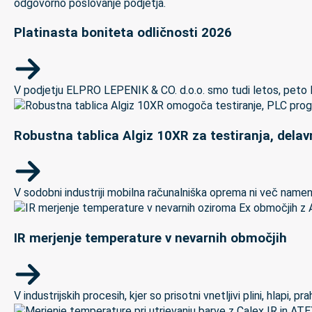
Platinasta boniteta odličnosti 2026
V podjetju ELPRO LEPENIK & CO. d.o.o. smo tudi letos, peto let
Robustna tablica Algiz 10XR za testiranja, delav
V sodobni industriji mobilna računalniška oprema ni več namenj
IR merjenje temperature v nevarnih območjih
V industrijskih procesih, kjer so prisotni vnetljivi plini, hlapi,