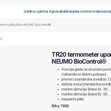
Izdelki in spletna trgovina
Kalibracijske storitve in laboratorij
cesnim priključkom NEUMO BioControl®
TR20 termometer uporn
NEUMO BioControl®
4 verzije glede na omočeno površ
mehansko in elektro polirano)
premer (standardna izvedba): 
dolžina vrata (standardna izved
merilno območje (klasa A): -30 …
merilno območje (klasa B): -50 …
nerjaveče jeklo
Šifra: TR20