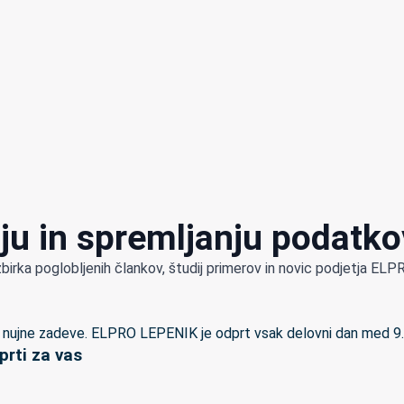
ju in spremljanju podatko
zbirka poglobljenih člankov, študij primerov in novic podjetja E
rti za vas