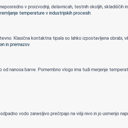
sredno v proizvodnji, delavnicah, testnih okoljih, skladiščih in n
ahtevno. Klasična kontaktna tipala so lahko izpostavljena obrabi, vib
amo od nanosa barve. Pomembno vlogo ima tudi merjenje temperatur
adno vodo zanesljivo prečrpajo na višji nivo in jo usmerijo naprej