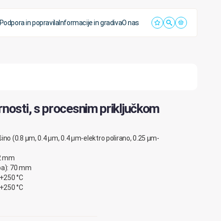
Podpora in popravila
Informacije in gradiva
O nas
osti, s procesnim priključkom
ino (0.8 µm, 0.4 µm, 0.4 µm-elektro polirano, 0.25 µm-
12 mm
ba): 70 mm
 +250 °C
 +250 °C