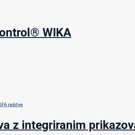
ontrol® WIKA
 SF6 rešitve
ava z integriranim prika