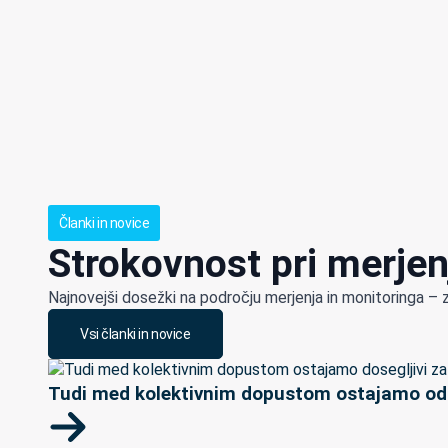
Članki in novice
Strokovnost pri merjen
Najnovejši dosežki na področju merjenja in monitoringa – 
Vsi članki in novice
Tudi med kolektivnim dopustom ostajamo odp