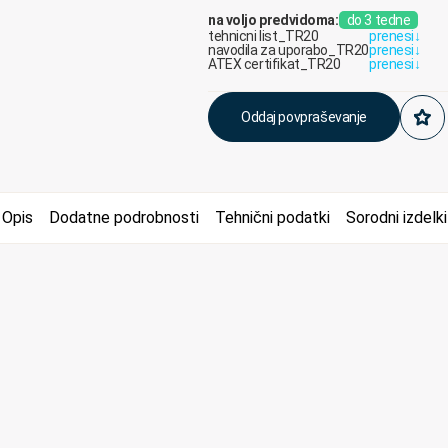
na voljo predvidoma:
do 3 tedne
tehnicni list_TR20
prenesi
↓
navodila za uporabo_TR20
prenesi
↓
ATEX certifikat_TR20
prenesi
↓
Oddaj povpraševanje
Opis
Dodatne podrobnosti
Tehnični podatki
Sorodni izdelki