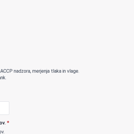
 HACCP nadzora, merjenja tlaka in vlage.
ank.
ov.
*
ov.