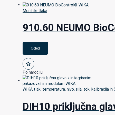
Merilniki tlaka
910.60 NEUMO BioC
Ogled
Po naročilu
WIKA tlak, temperatura, nivo, sila, tok, kalibracija in
DIH10 priključna gl