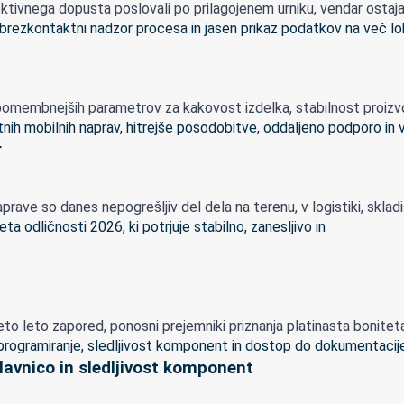
vnega dopusta poslovali po prilagojenem urniku, vendar ostajamo 
omembnejših parametrov za kakovost izdelka, stabilnost proizvodn
r
rave so danes nepogrešljiv del dela na terenu, v logistiki, skladišči
 leto zapored, ponosni prejemniki priznanja platinasta boniteta o
lavnico in sledljivost komponent