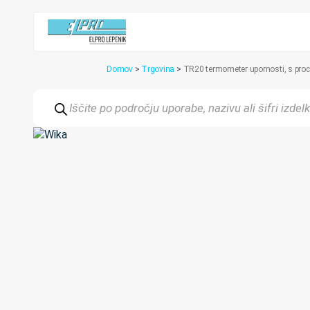
Domov
>
Trgovina
>
TR20 termometer upornosti, s pro
Products
search