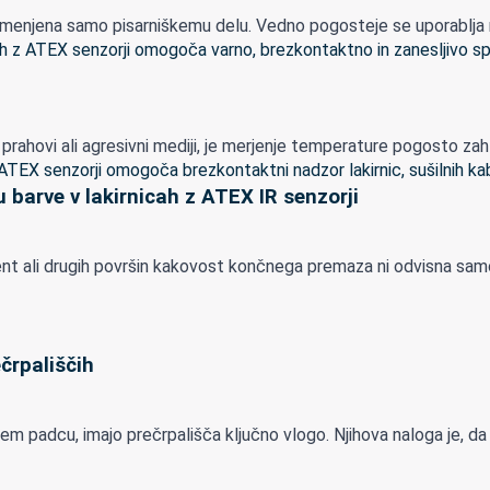
menjena samo pisarniškemu delu. Vedno pogosteje se uporablja nepo
lapi, prahovi ali agresivni mediji, je merjenje temperature pogosto z
 barve v lakirnicah z ATEX IR senzorji
mponent ali drugih površin kakovost končnega premaza ni odvisna s
črpališčih
padcu, imajo prečrpališča ključno vlogo. Njihova naloga je, da odp