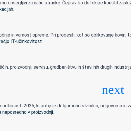
dosegljivi za naše stranke. Čeprav bo del ekipe koristil zasluže
je in varnost opreme. Pri procesih, kot so oblikovanje kovin, to
h, proizvodnji, servisu, gradbeništvu in številnih drugih industrijsk
dličnosti 2026, ki potrjuje dolgoročno stabilno, odgovorno in zan