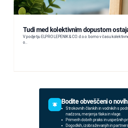
Tudi med kolektivnim dopustom ostaj
V podjetju ELPRO LEPENIK & CO. d.o.o. bomo v času kolektivne
o...
Bodite obveščeni o novih
Strokovnih člankih in vodnikih s pod
nadzora, merjenja tlaka in vlage.
Primerih dobrih praks in uspešnih pr
Dogodkih, izobraževanjih in partner