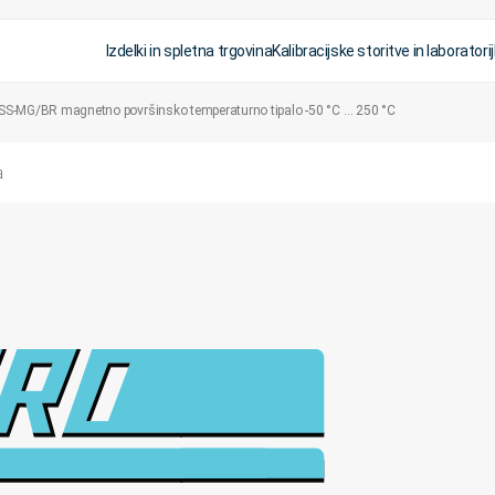
Izdelki in spletna trgovina
Kalibracijske storitve in laboratorij
MG/BR magnetno površinsko temperaturno tipalo -50 °C … 250 °C