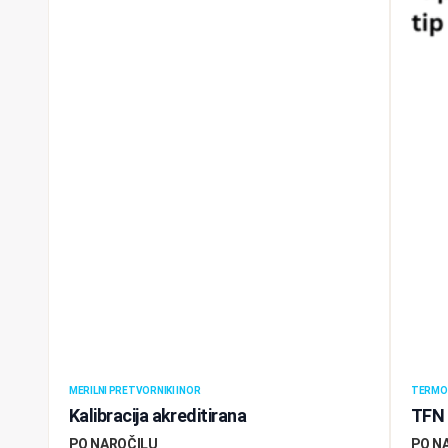
MERILNI PRETVORNIKI INOR
TERMOM
Kalibracija akreditirana
TFN 
PO NAROČILU
PO N