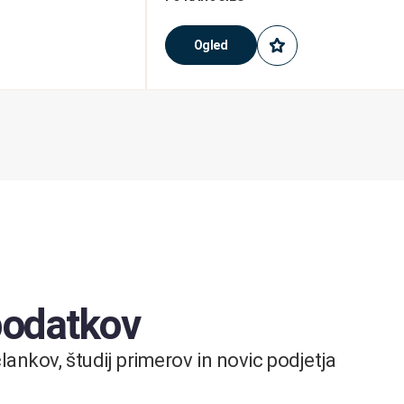
Ogled
 podatkov
ankov, študij primerov in novic podjetja