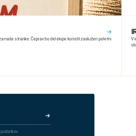
I
a naše stranke. Čeprav bo del ekipe koristil zaslužen poletni
V 
ob
 podatkov.