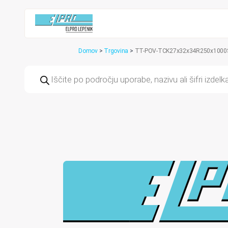
Domov
>
Trgovina
>
TT-POV-TCK27x32x34R250x1000SS-
Products
search