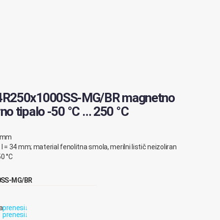
4R250x1000SS-MG/BR magnetno
o tipalo -50 °C … 250 °C
00 mm
l = 34 mm; material fenolitna smola, merilni listič neizoliran
50 °C
00SS-MG/BR
a
prenesi
↓
prenesi
↓