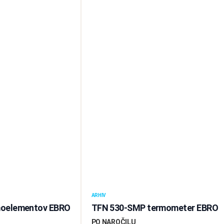
ARHIV
rmoelementov EBRO
TFN 530-SMP termometer EBRO
PO NAROČILU