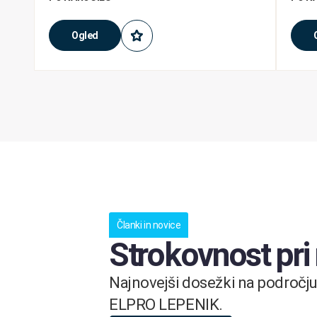
Ogled
Članki in novice
Strokovnost pri
Najnovejši dosežki na področju 
ELPRO LEPENIK.