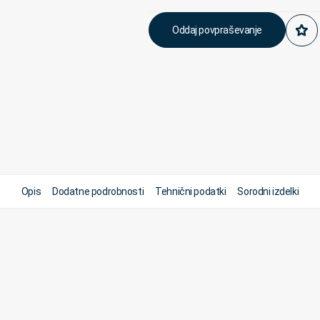
Oddaj povpraševanje
Opis
Dodatne podrobnosti
Tehnični podatki
Sorodni izdelki