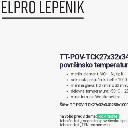
TT-POV-TCK27x32x3
površinsko temperaturn
merilni element: NiCr – Ni, tip K
silikonski priključni kabel l = 10
merilna glava: fi 27 mm x 32 mm, 
delovna temperatura: -50 °C … 2
miniaturni ploščati konektor
Šifra: TT-POV-TCK27x32x34R250x10
na voljo predvidoma:
do 4 tedne
tehnični list_magnetna površinska tipal
tehnicni list_TFN termometri