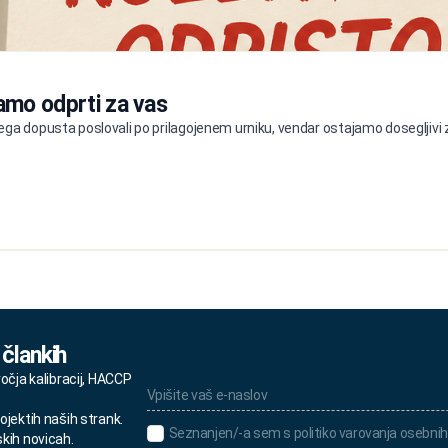
amo odprti za vas
ga dopusta poslovali po prilagojenem urniku, vendar ostajamo dosegljivi z
 člankih
Vpišite
ročja kalibracij, HACCP
vaš
e-
ojektih naših strank.
naslov
Seznanjen/-
Seznanjen/-a sem s politiko varovanja osebnih
skih novicah.
*