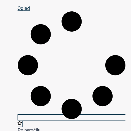
Ogled
Po naročilu