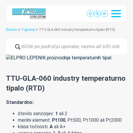
Domov
>
Trgovina
>
TTU-GLA-060 industry temperaturno tipalo (RTD)
Products
search
TTU-GLA-060 industry temperaturno
tipalo (RTD)
Standardno:
število senzorjev:
1
ali 2
merilni element:
Pt100
, Pt500, Pt1000 ali Pt2000
klasa točnosti:
A
ali A+