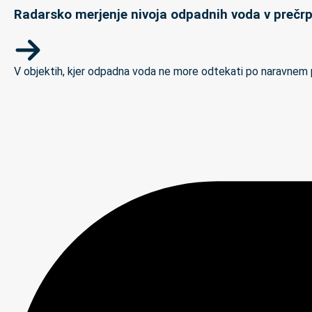
Radarsko merjenje nivoja odpadnih voda v prečrp
V objektih, kjer odpadna voda ne more odtekati po naravnem padc