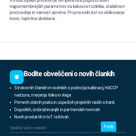
V industrijskih procesih je temperatura pogosto eden
najpomembnejših parametrov za kakovost izdelka, stabilnost
proizvodnje in varnost opreme. Pri procesih, kot so oblikovanje
kovin, toplotna obdelava...
Bodite obveščeni o novih člankih
Strokovnih člankih in vodnikih s področja kalibracij, HACCP
nadzora, merjenja tlaka in vlage.
Primerih dobrih praks in uspešnih projektih naših strank.
Dogodkih, izobraževanjih in partnerskih novicah.
Novih produktih in IoT rešitvah.
Vpišite
vaš
e-