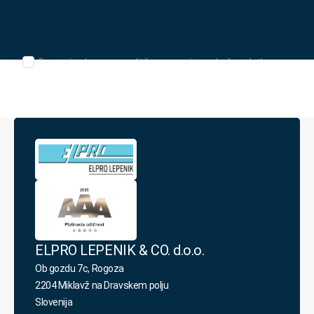
naslov
*
Seznanjen/-
Seznanjen/-a sem s politiko varovanja osebnih podatkov.
a
sem
s
politiko
varovanja
osebnih
podatkov.
*
ELPRO LEPENIK & CO. d.o.o.
Ob gozdu 7c, Rogoza
2204 Miklavž na Dravskem polju
Slovenija