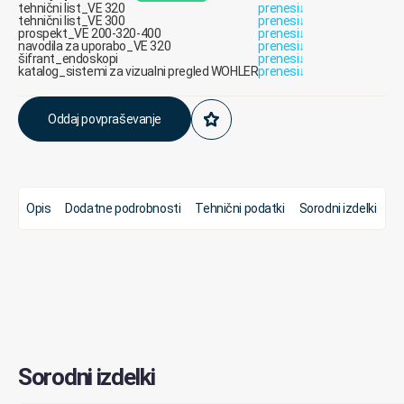
tehnični list_VE 320
prenesi
↓
tehnični list_VE 300
prenesi
↓
prospekt_VE 200-320-400
prenesi
↓
navodila za uporabo_VE 320
prenesi
↓
šifrant_endoskopi
prenesi
↓
katalog_sistemi za vizualni pregled WOHLER
prenesi
↓
Oddaj povpraševanje
Opis
Dodatne podrobnosti
Tehnični podatki
Sorodni izdelki
Sorodni izdelki