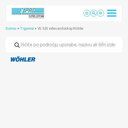
Domov
>
Trgovina
>
VE 320 video endoskop Wöhler
Products
search