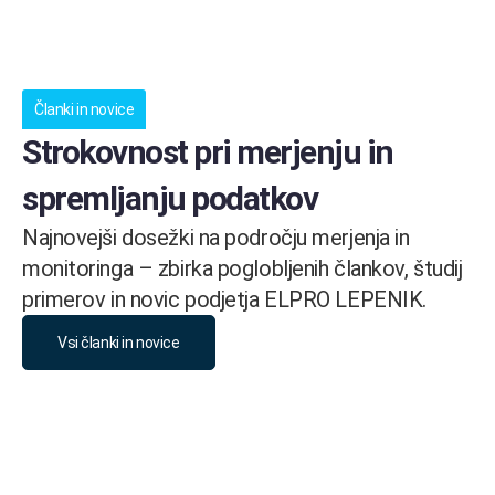
Članki in novice
Strokovnost pri merjenju in
spremljanju podatkov
Najnovejši dosežki na področju merjenja in
monitoringa – zbirka poglobljenih člankov, študij
primerov in novic podjetja ELPRO LEPENIK.
Vsi članki in novice