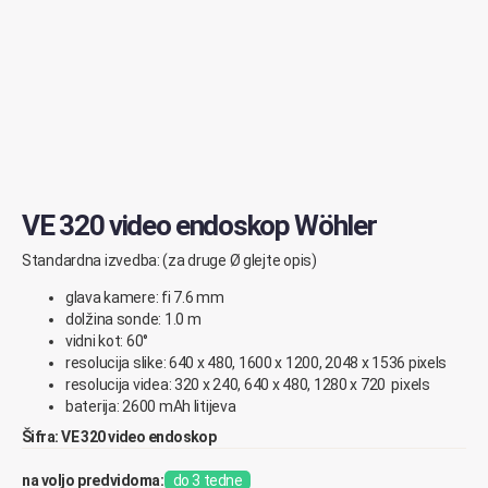
VE 320 video endoskop Wöhler
Standardna izvedba: (za druge
Ø glejte
opis)
glava kamere: fi 7.6 mm
dolžina sonde: 1.0 m
vidni kot: 60°
resolucija slike: 640 x 480, 1600 x 1200, 2048 x 1536 pixels
resolucija videa: 320 x 240, 640 x 480, 1280 x 720 pixels
baterija: 2600 mAh litijeva
Šifra: VE 320 video endoskop
na voljo predvidoma:
do 3 tedne