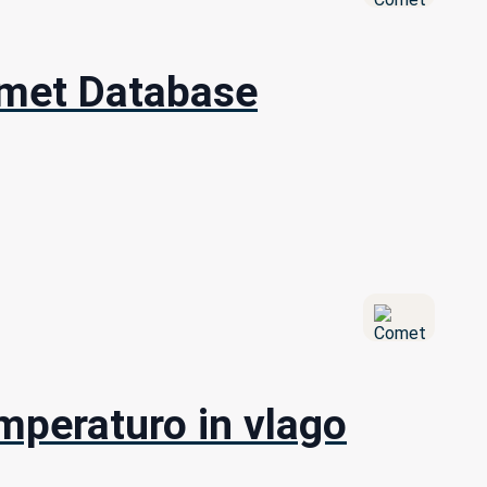
omet Database
emperaturo in vlago