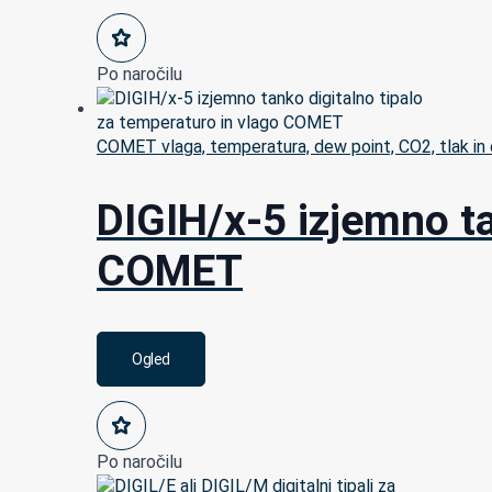
Po naročilu
COMET vlaga, temperatura, dew point, CO2, tlak in 
DIGIH/x-5 izjemno ta
COMET
Ogled
Po naročilu