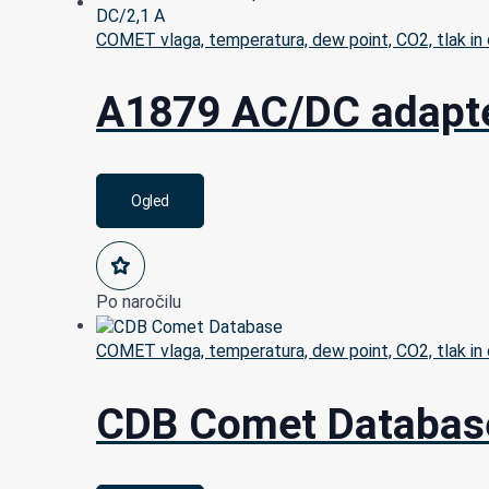
COMET vlaga, temperatura, dew point, CO2, tlak in 
A1879 AC/DC adapte
Ogled
Po naročilu
COMET vlaga, temperatura, dew point, CO2, tlak in 
CDB Comet Databas