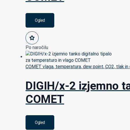
Ogled
Po naročilu
COMET vlaga, temperatura, dew point, CO2, tlak in 
DIGIH/x-2 izjemno ta
COMET
Ogled