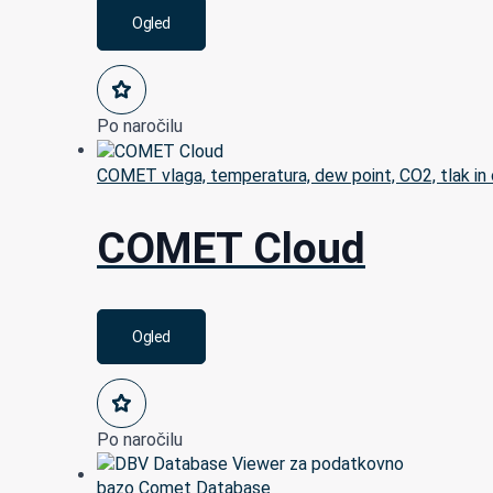
Ogled
Po naročilu
COMET vlaga, temperatura, dew point, CO2, tlak in 
COMET Cloud
Ogled
Po naročilu