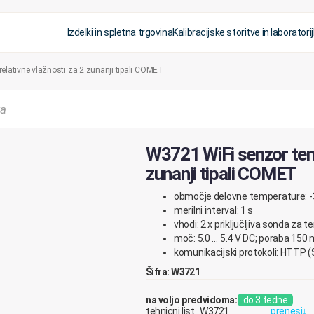
Izdelki in spletna trgovina
Kalibracijske storitve in laboratorij
elativne vlažnosti za 2 zunanji tipali COMET
W3721 WiFi senzor temp
zunanji tipali COMET
območje delovne temperature:
-
merilni interval: 1 s
vhodi: 2 x priključljiva sonda za 
moč: 5.0 … 5.4 V DC; poraba 150
komunikacijski protokoli: HTTP
Šifra: W3721
na voljo predvidoma:
do 3 tedne
tehnicni list_W3721
prenesi
↓