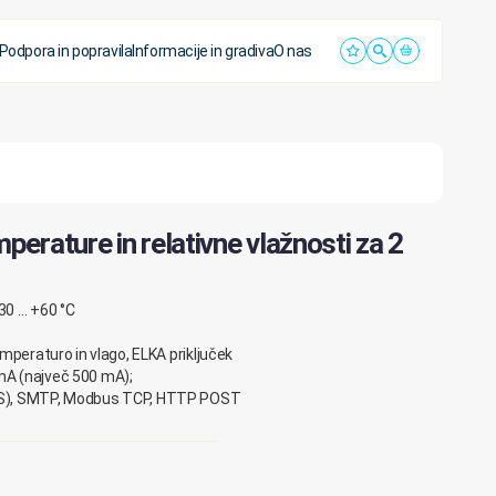
Podpora in popravila
Informacije in gradiva
O nas
erature in relativne vlažnosti za 2
30 … +60 °C
temperaturo in vlago, ELKA priključek
 mA (največ 500 mA);
 (S), SMTP, Modbus TCP, HTTP POST