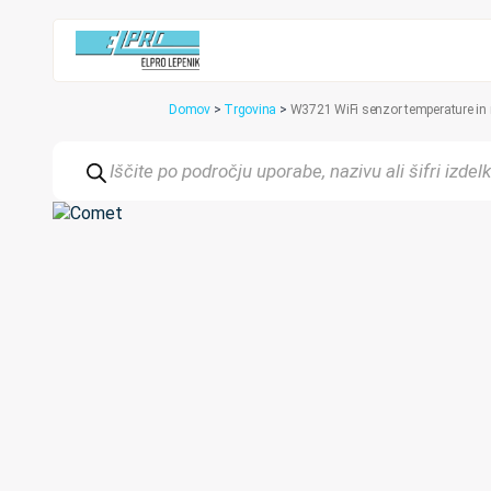
Domov
>
Trgovina
>
W3721 WiFi senzor temperature in r
Products
search