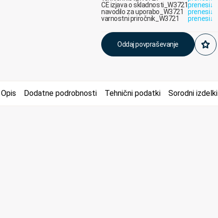
CE izjava o skladnosti_W3721
prenesi
↓
navodilo za uporabo_W3721
prenesi
↓
varnostni priročnik_W3721
prenesi
↓
Oddaj povpraševanje
Opis
Dodatne podrobnosti
Tehnični podatki
Sorodni izdelki