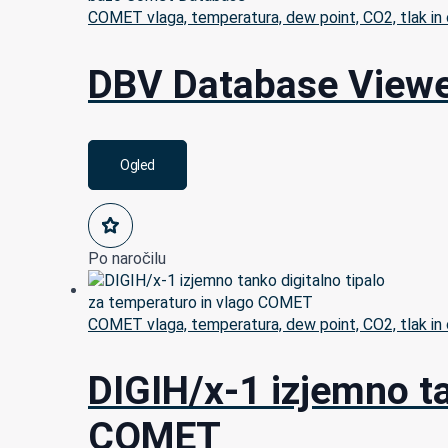
COMET vlaga, temperatura, dew point, CO2, tlak in 
DBV Database Viewe
Ogled
Po naročilu
COMET vlaga, temperatura, dew point, CO2, tlak in 
DIGIH/x-1 izjemno ta
COMET