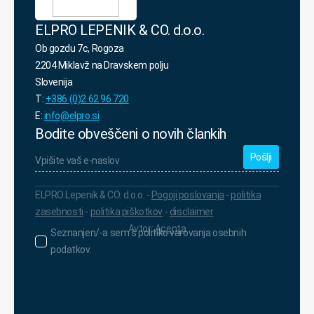
ELPRO LEPENIK & CO. d.o.o.
Ob gozdu 7c, Rogoza
2204 Miklavž na Dravskem polju
Slovenija
T:
+386 (0)2 62 96 720
E:
info@elpro.si
Bodite obveščeni o novih člankih
Vpišite
vaš
e-
naslov
*
ELPRO Lepenik & CO. d.o.o. -
Pogoji poslovanja
-
politika
zasebnosti
-
politika piškotkov
-
disclaimer
Avtor:
Acenta
Seznanjen/-
Seznanjen/-a sem s politiko varovanja osebnih
a
podatkov.
sem
s
politiko
varovanja