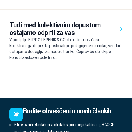
Tudi med kolektivnim dopustom
ostajamo odprti za vas
V podjetju ELPRO LEPENIK & CO. d.o.o. bomo v času
kolektivnega dopusta poslovali po prilagojenem urniku, vendar
ostajamo dosegljivi za naše stranke. Čeprav bo del ekipe
koristil zaslužen poletni o...
Bodite obveščeni o novih člankih
Strokovnih člankih in vodnikih s področja kalibracij, HACCP
nadzora, merjenja tlaka in vlage.