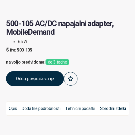
500-105 AC/DC napajalni adapter,
MobileDemand
65 W
Šifra: 500-105
na voljo predvidoma:
do 3 tedne
Oddaj povpraševanje
Opis
Dodatne podrobnosti
Tehnični podatki
Sorodni izdelki