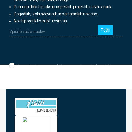
Primerih dobrih praks in uspešnih projektih naših strank.
Dogodkih, izobraževanjih in partnerskih novicah.
Novih produktih in IoT rešitvah.
Vpišite
vaš
e-
naslov
*
Seznanjen/-
Seznanjen/-a sem s politiko varovanja osebnih podatkov.
a
sem
s
politiko
varovanja
osebnih
podatkov.
*