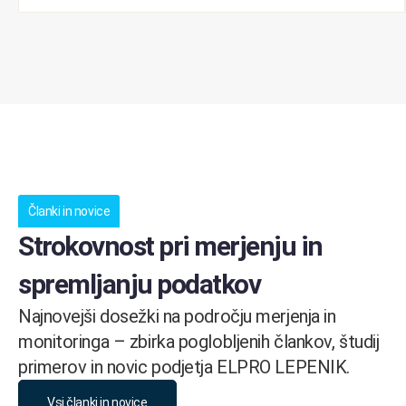
Članki in novice
Strokovnost pri merjenju in
spremljanju podatkov
Najnovejši dosežki na področju merjenja in
monitoringa – zbirka poglobljenih člankov, študij
primerov in novic podjetja ELPRO LEPENIK.
Vsi članki in novice