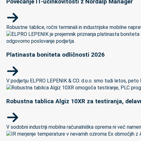
Povečanje IT-učinkovitosti z Nordalp Manager
Robustne tablice, ročni terminali in industrijske mobilne naprave
Platinasta boniteta odličnosti 2026
V podjetju ELPRO LEPENIK & CO. d.o.o. smo tudi letos, peto let
Robustna tablica Algiz 10XR za testiranja, delav
V sodobni industriji mobilna računalniška oprema ni več namenj