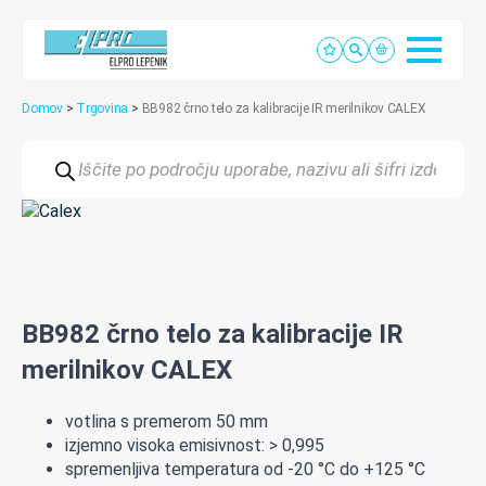
Domov
>
Trgovina
>
BB982 črno telo za kalibracije IR merilnikov CALEX
Products
search
BB982 črno telo za kalibracije IR
merilnikov CALEX
votlina s premerom 50 mm
izjemno visoka emisivnost: > 0,995
spremenljiva temperatura od -20 °C do +125 °C