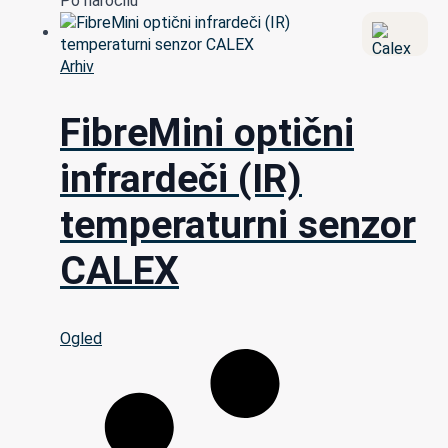
Po naročilu
Arhiv
FibreMini optični
infrardeči (IR)
temperaturni senzor
CALEX
Ogled