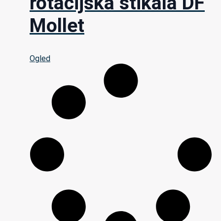
rotacijska stikala DF
Mollet
Ogled