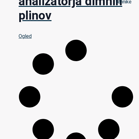
analizatorja dimnih
plinov
Ogled