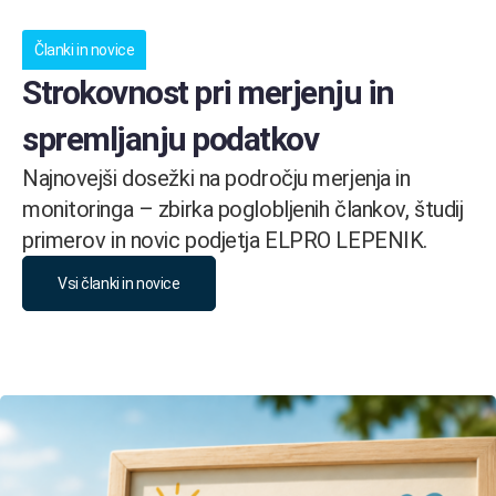
Članki in novice
Strokovnost pri merjenju in
spremljanju podatkov
Najnovejši dosežki na področju merjenja in
monitoringa – zbirka poglobljenih člankov, študij
primerov in novic podjetja ELPRO LEPENIK.
Vsi članki in novice