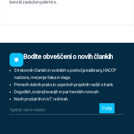
koristil zaslužen poletni o...
Bodite obveščeni o novih člankih
Strokovnih člankih in vodnikih s področja kalibracij, HACCP
nadzora, merjenja tlaka in vlage.
Primerih dobrih praks in uspešnih projektih naših strank.
Dogodkih, izobraževanjih in partnerskih novicah.
Novih produktih in IoT rešitvah.
Vpišite
vaš
e-
naslov
*