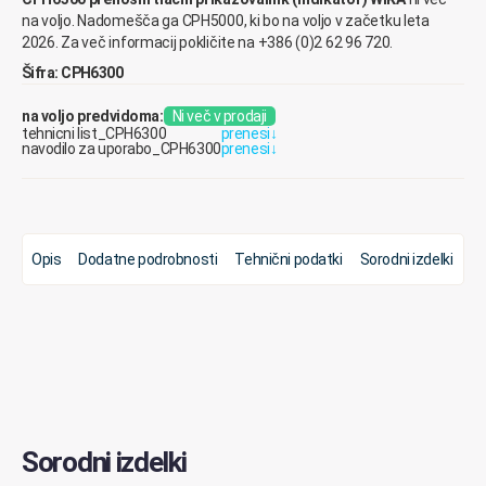
na voljo. Nadomešča ga CPH5000, ki bo na voljo v začetku leta
2026. Za več informacij pokličite na +386 (0)2 62 96 720.
Šifra: CPH6300
na voljo predvidoma:
Ni več v prodaji
tehnicni list_CPH6300
prenesi
↓
navodilo za uporabo_CPH6300
prenesi
↓
Opis
Dodatne podrobnosti
Tehnični podatki
Sorodni izdelki
Sorodni izdelki