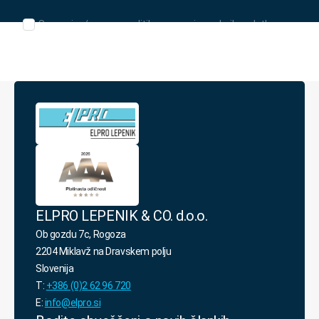
Seznanjen/-
Seznanjen/-a sem s politiko varovanja osebnih podatkov.
a
sem
s
politiko
varovanja
osebnih
podatkov.
*
ELPRO LEPENIK & CO. d.o.o.
Ob gozdu 7c, Rogoza
2204 Miklavž na Dravskem polju
Slovenija
T:
+386 (0)2 62 96 720
E:
info@elpro.si