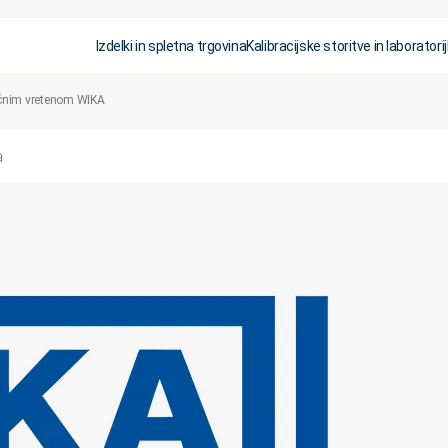
Izdelki in spletna trgovina
Kalibracijske storitve in laboratorij
ročnim vretenom WIKA