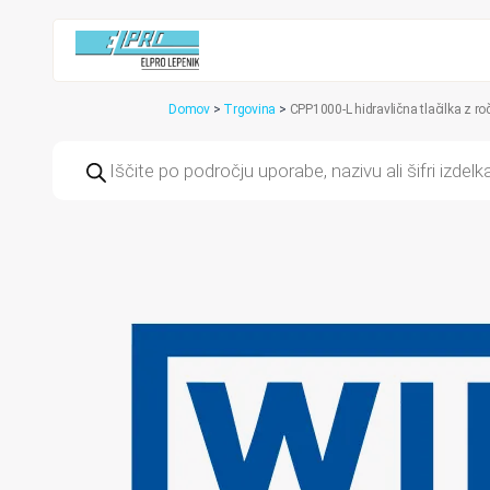
Domov
>
Trgovina
>
CPP1000-L hidravlična tlačilka z 
Products
search