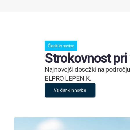
Članki in novice
Strokovnost pri
Najnovejši dosežki na področju 
ELPRO LEPENIK.
Vsi članki in novice