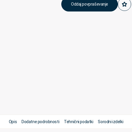
Oddaj povpraševanje
Opis
Dodatne podrobnosti
Tehnični podatki
Sorodni izdelki