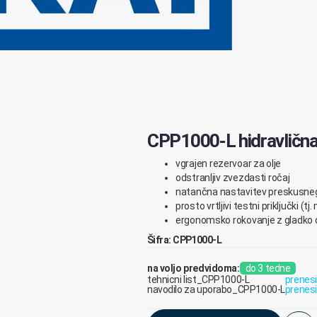
CPP1000-L hidravlična
vgrajen
rezervoar
za
olje
odstranljiv zvezdasti ročaj
natančna
nastavitev
preskusne
prosto
vrtljivi
testni
priključki
(
tj
.
ergonomsko
rokovanje
z
gladko
Šifra: CPP1000-L
na voljo predvidoma:
do 3 tedne
tehnicni list_CPP1000-L
prenesi
navodilo za uporabo_CPP1000-L
prenesi