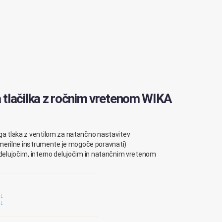
 tlačilka z ročnim vretenom WIKA
ga
tlaka
z
ventilom
za
natančno
nastavitev
merilne instrumente je mogoče poravnati
)
delujočim
,
interno
delujočim
in
natančnim
vretenom
↓
↓