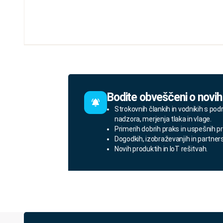
Bodite obveščeni o novih
Strokovnih člankih in vodnikih s pod
nadzora, merjenja tlaka in vlage.
Primerih dobrih praks in uspešnih pr
Dogodkih, izobraževanjih in partner
Novih produktih in IoT rešitvah.