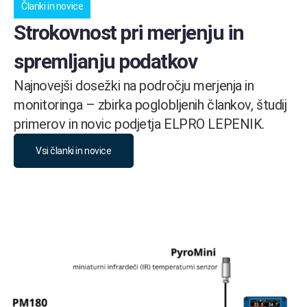
Članki in novice
Strokovnost pri merjenju in
spremljanju podatkov
Najnovejši dosežki na področju merjenja in
monitoringa – zbirka poglobljenih člankov, študij
primerov in novic podjetja ELPRO LEPENIK.
Vsi članki in novice