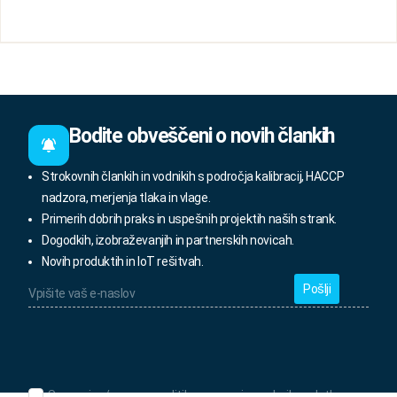
Bodite obveščeni o novih člankih
Strokovnih člankih in vodnikih s področja kalibracij, HACCP
nadzora, merjenja tlaka in vlage.
Primerih dobrih praks in uspešnih projektih naših strank.
Dogodkih, izobraževanjih in partnerskih novicah.
Novih produktih in IoT rešitvah.
Vpišite
vaš
e-
naslov
*
Seznanjen/-
Seznanjen/-a sem s politiko varovanja osebnih podatkov.