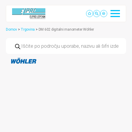
Domov
>
Trgovina
>
DM 602 digitalni manometer Wöhler
Products
search