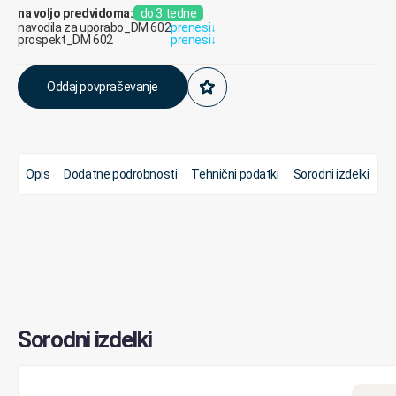
na voljo predvidoma:
do 3 tedne
navodila za uporabo_DM 602
prenesi
↓
prospekt_DM 602
prenesi
↓
Oddaj povpraševanje
Opis
Dodatne podrobnosti
Tehnični podatki
Sorodni izdelki
Sorodni izdelki