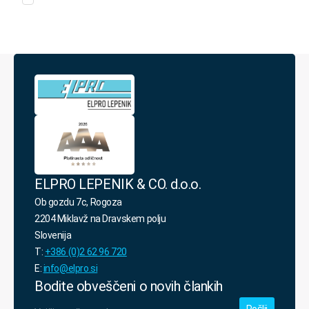
a
sem
s
politiko
varovanja
osebnih
podatkov.
*
ELPRO LEPENIK & CO. d.o.o.
Ob gozdu 7c, Rogoza
2204 Miklavž na Dravskem polju
Slovenija
T:
+386 (0)2 62 96 720
E:
info@elpro.si
Bodite obveščeni o novih člankih
Vpišite