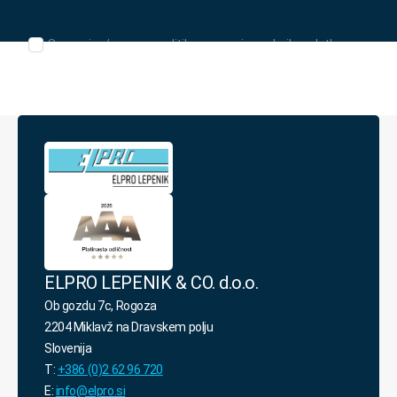
Seznanjen/-
Seznanjen/-a sem s politiko varovanja osebnih podatkov.
a
sem
s
politiko
varovanja
osebnih
podatkov.
*
ELPRO LEPENIK & CO. d.o.o.
Ob gozdu 7c, Rogoza
2204 Miklavž na Dravskem polju
Slovenija
T:
+386 (0)2 62 96 720
E:
info@elpro.si