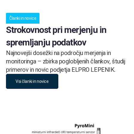
Članki in novice
Strokovnost pri merjenju in
spremljanju podatkov
Najnovejši dosežki na področju merjenja in
monitoringa – zbirka poglobljenih člankov, študij
primerov in novic podjetja ELPRO LEPENIK.
Vsi članki in novice