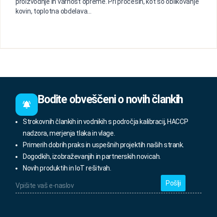
proizvodnje in varnost opreme. Pri procesih, kot so oblikovanje
kovin, toplotna obdelava...
Bodite obveščeni o novih člankih
Strokovnih člankih in vodnikih s področja kalibracij, HACCP
nadzora, merjenja tlaka in vlage.
Primerih dobrih praks in uspešnih projektih naših strank.
Dogodkih, izobraževanjih in partnerskih novicah.
Novih produktih in IoT rešitvah.
Vpišite
vaš
e-
naslov
*