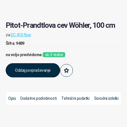
Pitot-Prandtlova cev Wöhler, 100 cm
za
DC 410 flow
Šifra: 9489
na voljo predvidoma:
do 3 tedne
Oddaj povpraševanje
Opis
Dodatne podrobnosti
Tehnični podatki
Sorodni izdelki