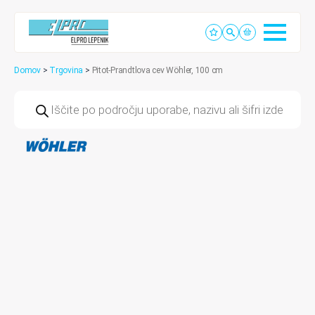
Domov
>
Trgovina
>
Pitot-Prandtlova cev Wöhler, 100 cm
Products
search