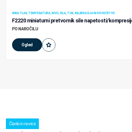
WIKA TLAK, TEMPERATURA, NIVO, SILA, TOK, KALIBRACIJA IN SF6 REŠITVE
F2220 miniaturni pretvornik sile napetosti/kompresi
PO NAROČILU
Ogled
Članki in novice