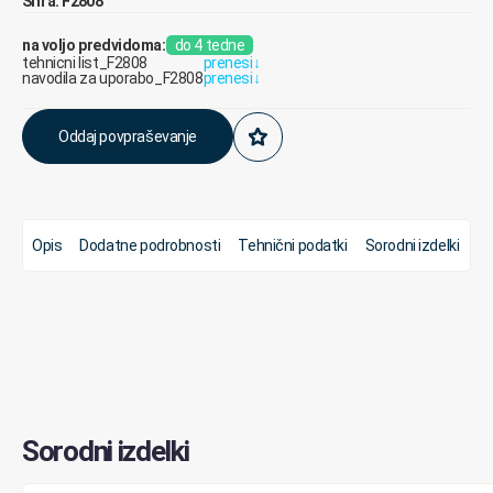
Šifra: F2808
na voljo predvidoma:
do 4 tedne
tehnicni list_F2808
prenesi
↓
navodila za uporabo_F2808
prenesi
↓
Oddaj povpraševanje
Opis
Dodatne podrobnosti
Tehnični podatki
Sorodni izdelki
Sorodni izdelki