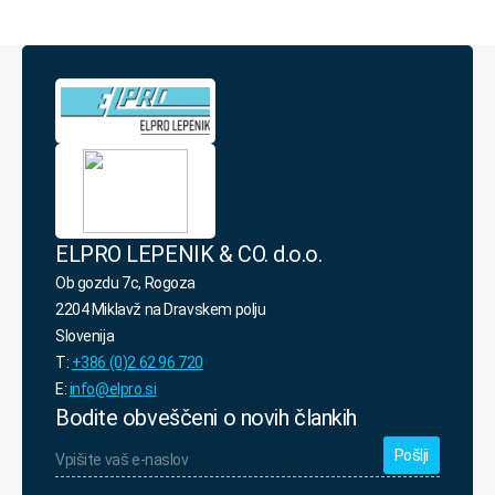
sem
s
politiko
varovanja
osebnih
podatkov.
*
ELPRO LEPENIK & CO. d.o.o.
Ob gozdu 7c, Rogoza
2204 Miklavž na Dravskem polju
Slovenija
T:
+386 (0)2 62 96 720
E:
info@elpro.si
Bodite obveščeni o novih člankih
Vpišite
vaš
e-
naslov