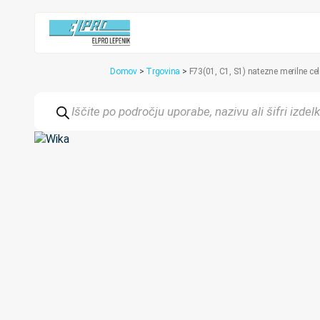
Domov
>
Trgovina
>
F73(01, C1, S1) natezne merilne ce
Products
search