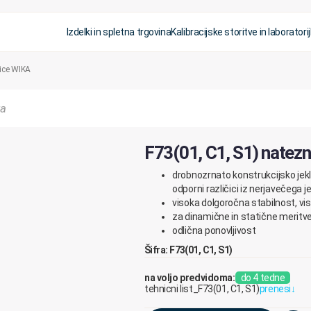
Izdelki in spletna trgovina
Kalibracijske storitve in laboratorij
lice WIKA
F73(01, C1, S1) natezn
drobnozrnato
konstrukcijsko
jek
odporni
različici
iz
nerjavečega
j
visoka
dolgoročna
stabilnost
,
vi
za
dinamične
in
statične
meritv
odlična
ponovljivost
Šifra: F73(01, C1, S1)
na voljo predvidoma:
do 4 tedne
tehnicni list_F73(01, C1, S1)
prenesi
↓