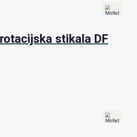
otacijska stikala DF