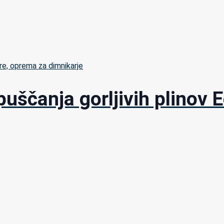
re, oprema za dimnikarje
uščanja gorljivih plinov