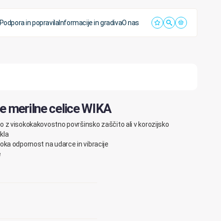
Podpora in popravila
Informacije in gradiva
O nas
e merilne celice WIKA
lo
z
visokokakovostno
površinsko
zaščito
ali
v
korozijsko
ekla
soka
odpornost
na
u
darce
in
vibracije
e