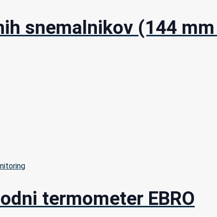
dnih snemalnikov (144 m
nitoring
vbodni termometer EBRO