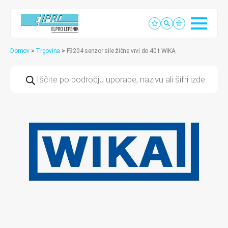
Domov
>
Trgovina
>
F9204 senzor sile žične vrvi do 40 t WIKA
Products
search