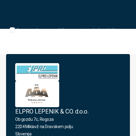
naslov
*
Seznanjen/-
Seznanjen/-a sem s politiko varovanja osebnih podatkov.
a
sem
s
politiko
varovanja
osebnih
podatkov.
*
ELPRO LEPENIK & CO. d.o.o.
Ob gozdu 7c, Rogoza
2204 Miklavž na Dravskem polju
Slovenija