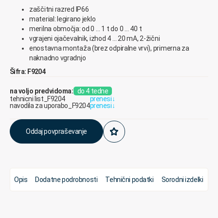
zaščitni
razred
IP66
material:
legirano
jeklo
merilna
območja:
od
0
…
1
t
do
0 …
4
0
t
vgrajeni
ojačevalnik
,
izhod
4
…
20
mA
,
2-žični
enostavna
montaža
(b
rez
odpiralne
vrvi
),
primerna
za
naknadno
vgradnjo
Šifra: F9204
na voljo predvidoma:
do 4 tedne
tehnicni list_F9204
prenesi
↓
navodila za uporabo_F9204
prenesi
↓
Oddaj povpraševanje
Opis
Dodatne podrobnosti
Tehnični podatki
Sorodni izdelki