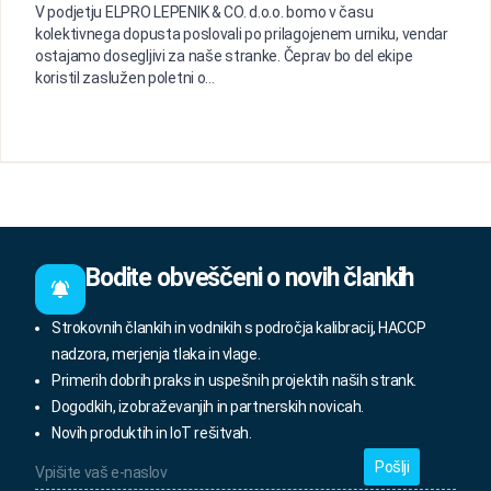
V podjetju ELPRO LEPENIK & CO. d.o.o. bomo v času
kolektivnega dopusta poslovali po prilagojenem urniku, vendar
ostajamo dosegljivi za naše stranke. Čeprav bo del ekipe
koristil zaslužen poletni o...
Bodite obveščeni o novih člankih
Strokovnih člankih in vodnikih s področja kalibracij, HACCP
nadzora, merjenja tlaka in vlage.
Primerih dobrih praks in uspešnih projektih naših strank.
Dogodkih, izobraževanjih in partnerskih novicah.
Novih produktih in IoT rešitvah.
Vpišite
vaš
e-