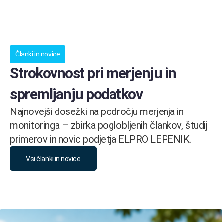
Članki in novice
Strokovnost pri merjenju in
spremljanju podatkov
Najnovejši dosežki na področju merjenja in
monitoringa – zbirka poglobljenih člankov, študij
primerov in novic podjetja ELPRO LEPENIK.
Vsi članki in novice