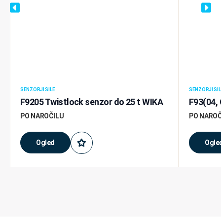
SENZORJI SILE
SENZORJI SIL
F9205 Twistlock senzor do 25 t WIKA
F93(04, 
PO NAROČILU
PO NAROČ
Ogled
Ogle