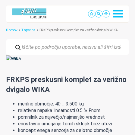
Domov
>
Trgovina
>
FRKPS preskusni komplet za verižno dvigalo WIKA
Products
search
FRKPS preskusni komplet za verižno
dvigalo WIKA
merilno
območje:
40
..
.
3.
50
0
kg
relativna
napaka
linearnosti
0.
5
%
Fnom
pomnilnik
za
največjo
/
najmanjšo
vrednost
enostavno
u
merjanje
tornih
sklopk
b
rez
u
teži
koncept
enega
senzorja
za
celotno
območje