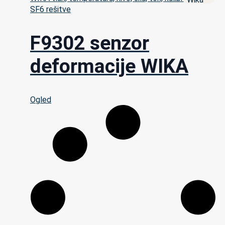
SF6 rešitve
F9302 senzor
deformacije WIKA
Ogled