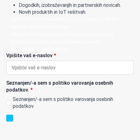
Dogodkih, izobraževanjih in partnerskih novicah.
Novih produktih in IoT rešitvah.
Strokovnih člankih in vodnikih s področja kalibracij, HACCP
nadzora, merjenja tlaka in vlage.
Primerih dobrih praks in uspešnih projektih naših strank.
Dogodkih, izobraževanjih in partnerskih novicah.
Novih produktih in IoT rešitvah.
Vpišite vaš e-naslov
*
Seznanjen/-a sem s politiko varovanja osebnih
podatkov.
*
Seznanjen/-a sem s politiko varovanja osebnih
podatkov.