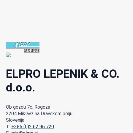
ELPRO LEPENIK & CO.
d.o.o.
Ob gozdu 7c, Rogoza
2204 Miklavž na Dravskem polju
Slovenija
T:
+386 (0)2 62 96 720