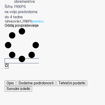
obremenitve
Šifra: FRKPS
na voljo predvidoma:
do 4 tedne
tehnicni list_FRKPS
prenesi
↓
Oddaj povpraševanje
Opis
Dodatne podrobnosti
Tehnični podatki
Sorodni izdelki