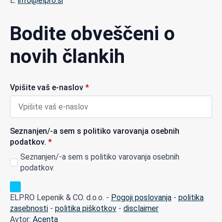
E:
info@elpro.si
Bodite obveščeni o
novih člankih
Vpišite vaš e-naslov
*
Seznanjen/-a sem s politiko varovanja osebnih
podatkov.
*
Seznanjen/-a sem s politiko varovanja osebnih
podatkov.
ELPRO Lepenik & CO. d.o.o. -
Pogoji poslovanja
-
politika
zasebnosti
-
politika piškotkov
-
disclaimer
Avtor:
Acenta