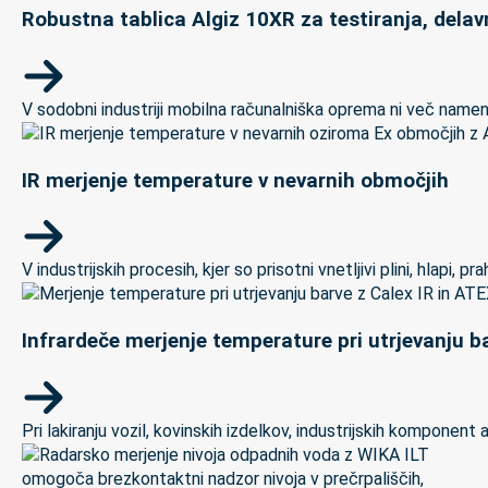
Robustna tablica Algiz 10XR za testiranja, delav
V sodobni industriji mobilna računalniška oprema ni več namenj
IR merjenje temperature v nevarnih območjih
V industrijskih procesih, kjer so prisotni vnetljivi plini, hlapi,
Infrardeče merjenje temperature pri utrjevanju ba
Pri lakiranju vozil, kovinskih izdelkov, industrijskih kompon