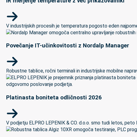
IR merjenje temperature z več prikazovalniki
V industrijskih procesih je temperatura pogosto eden najpomem
Povečanje IT-učinkovitosti z Nordalp Manager
Robustne tablice, ročni terminali in industrijske mobilne naprave
Platinasta boniteta odličnosti 2026
V podjetju ELPRO LEPENIK & CO. d.o.o. smo tudi letos, peto let