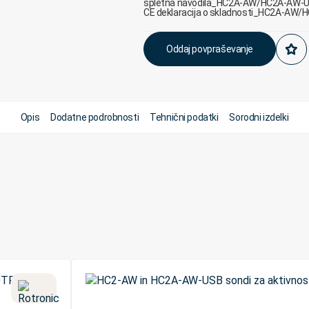
spletna navodila_HC2A-AW/HC2A-AW-
CE deklaracija o skladnosti_HC2A-AW
Oddaj povpraševanje
Opis
Dodatne podrobnosti
Tehnični podatki
Sorodni izdelki