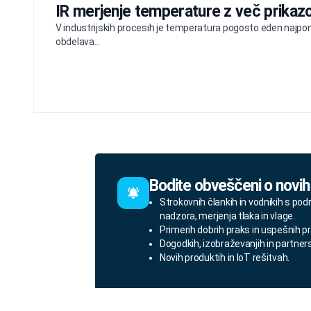
IR merjenje temperature z več prikazo
V industrijskih procesih je temperatura pogosto eden najpom
obdelava...
Bodite obveščeni o novih
Strokovnih člankih in vodnikih s pod
nadzora, merjenja tlaka in vlage.
Primerih dobrih praks in uspešnih pr
Dogodkih, izobraževanjih in partner
Novih produktih in IoT rešitvah.