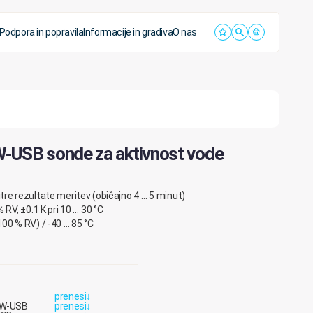
Podpora in popravila
Informacije in gradiva
O nas
USB sonde za aktivnost vode
re rezultate meritev (običajno 4 … 5 minut)
 RV, ±0.1 K pri 10 … 30 °C
00 % RV) / -40 … 85 °C
prenesi
↓
AW-USB
prenesi
↓