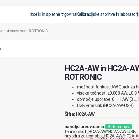
Izdelki in spletna trgovina
Kalibracijske storitve in laboratorij
za aktivnost vode ROTRONIC
HC2A-AW in HC2A-AW-
ROTRONIC
možnost funkcije AW Quick za hit
visoka točnost: ±0.008 AW, ±0.8 %
območje uporabe: 0 … 1 AW (0 … 1
USB vmesnik (HC2A-AW-USB)
Šifra: HC2A-AW
na voljo predvidoma:
4 - 6 tednov
tehnični list_HC2A-AW/HC2A-AW-USB
navodila za uporabo_HC2A-AW/HC2A-