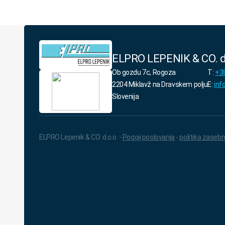
ELPRO LEPENIK & CO. d
Ob gozdu 7c, Rogoza
T:
+38
2204 Miklavž na Dravskem polju
E:
inf
Slovenija
ELPRO Lepenik & CO. d.o.o. -
Pogoji poslovanja
-
politika zasebn