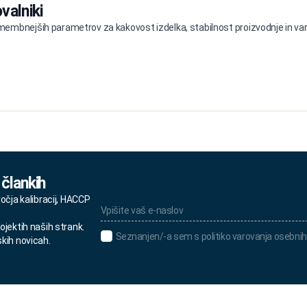
valniki
embnejših parametrov za kakovost izdelka, stabilnost proizvodnje in varn
 člankih
Vpišite
ročja kalibracij, HACCP
vaš
e-
ojektih naših strank.
naslov
Seznanjen/-
Seznanjen/-a sem s politiko varovanja osebnih
skih novicah.
*
a
sem
s
politiko