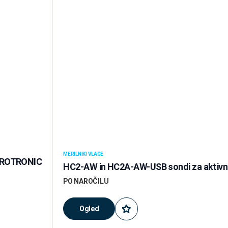
MERILNIKI VLAGE
2 ROTRONIC
HC2-AW in HC2A-AW-USB sondi za aktiv
PO NAROČILU
Ogled