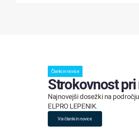
Članki in novice
Strokovnost pri
Najnovejši dosežki na področju 
ELPRO LEPENIK.
Vsi članki in novice