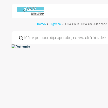
Domov
>
Trgovina
>
HC2A-AW in HC2A-AW-USB sonde 
Products
search