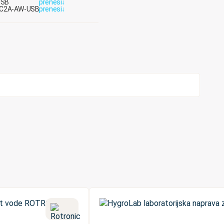
USB
prenesi
↓
/HC2A-AW-USB
prenesi
↓