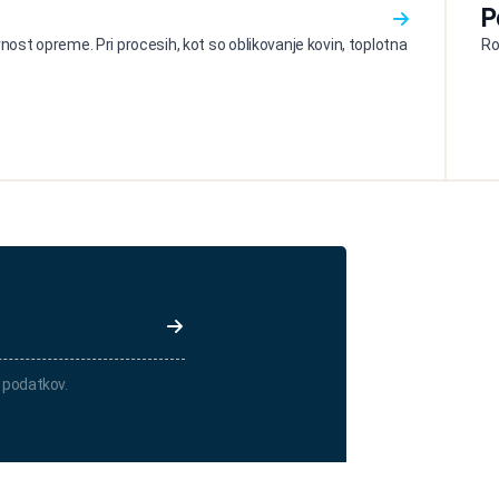
P
ost opreme. Pri procesih, kot so oblikovanje kovin, toplotna
Ro
 podatkov.