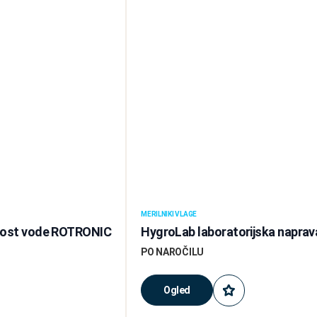
MERILNIKI VLAGE
nost vode ROTRONIC
HygroLab laboratorijska naprav
PO NAROČILU
Ogled