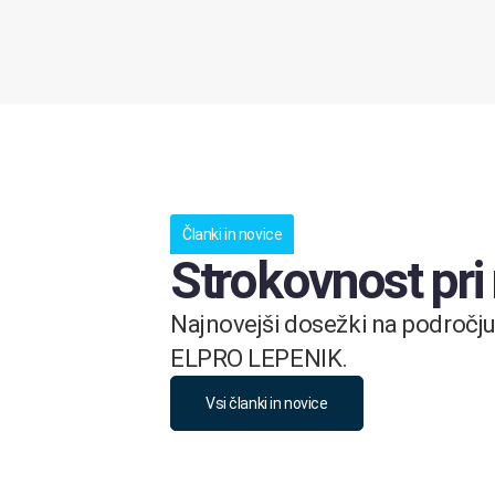
Članki in novice
Strokovnost pri
Najnovejši dosežki na področju 
ELPRO LEPENIK.
Vsi članki in novice