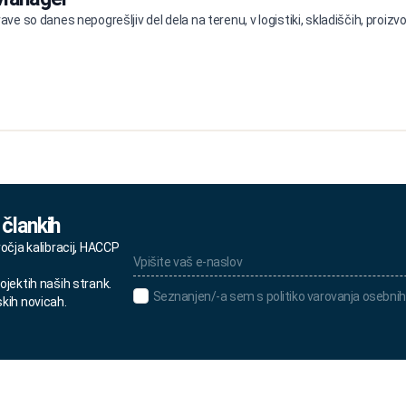
e so danes nepogrešljiv del dela na terenu, v logistiki, skladiščih, proizvodn
 člankih
Vpišite
ročja kalibracij, HACCP
vaš
e-
ojektih naših strank.
naslov
Seznanjen/-
Seznanjen/-a sem s politiko varovanja osebnih
skih novicah.
*
a
sem
s
politiko
varovanja