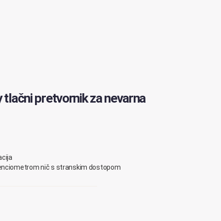
y tlačni pretvornik za nevarna
cija
tenciometrom nič s stranskim dostopom