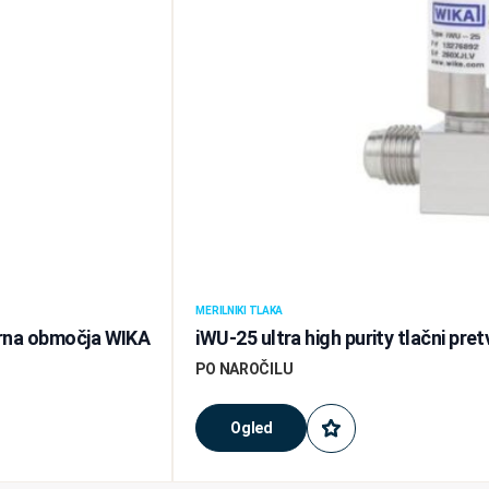
MERILNIKI TLAKA
varna območja WIKA
iWU-25 ultra high purity tlačni pr
PO NAROČILU
Ogled