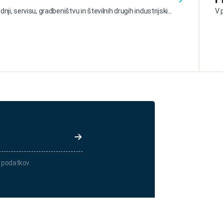
ji, servisu, gradbeništvu in številnih drugih industrijski...
V 
 podatkov.