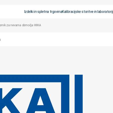
Izdelki in spletna trgovina
Kalibracijske storitve in laboratorij
etvornik za nevarna območja WIKA