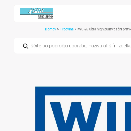
Domov
>
Trgovina
>
iWU-26 ultra high purity tlačni pr
Products
search