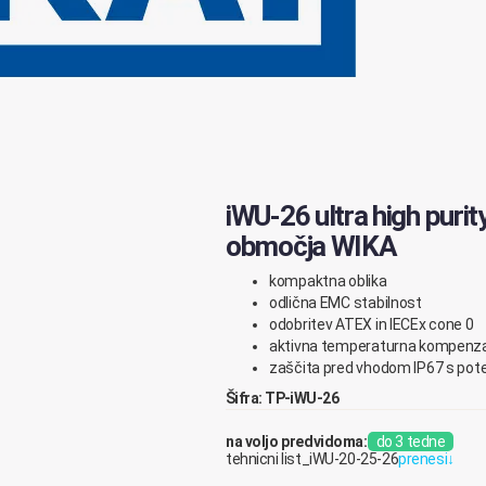
iWU-26 ultra high purit
območja WIKA
kompaktna oblika
odlična EMC stabilnost
odobritev ATEX in IECEx cone 0
aktivna temperaturna kompenza
zaščita pred vhodom IP67 s po
Šifra: TP-iWU-26
na voljo predvidoma:
do 3 tedne
tehnicni list_iWU-20-25-26
prenesi
↓