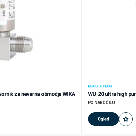
MERILNIKI TLAKA
etvornik za nevarna območja WIKA
WU-20 ultra high pur
PO NAROČILU
Ogled