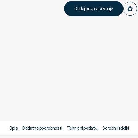
Oddaj povpraševanje
Opis
Dodatne podrobnosti
Tehnični podatki
Sorodni izdelki