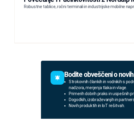
Robustne tablice, ročni terminali in industrijske mobilne naprav
Bodite obveščeni o novih
Strokovnih člankih in vodnikih s pod
nadzora, merjenja tlaka in vlage.
Primerih dobrih praks in uspešnih pr
Dogodkih, izobraževanjih in partner
Novih produktih in IoT rešitvah.