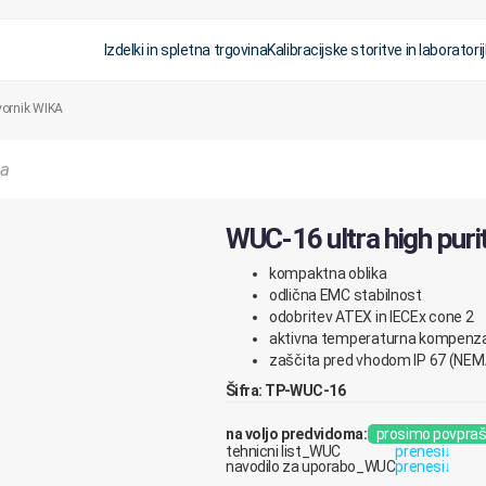
Izdelki in spletna trgovina
Kalibracijske storitve in laboratorij
tvornik WIKA
WUC-16 ultra high puri
kompaktna oblika
odlična EMC stabilnost
odobritev ATEX in IECEx cone 2
aktivna temperaturna kompenza
zaščita pred vhodom IP 67 (NEM
Šifra: TP-WUC-16
na voljo predvidoma:
prosimo povpraš
tehnicni list_WUC
prenesi
↓
navodilo za uporabo_WUC
prenesi
↓