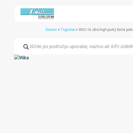
Domov
>
Trgovina
>
WUC-16 ultra high purity tlačni pre
Products
search