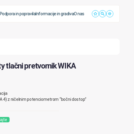
Podpora in popravila
Informacije in gradiva
O nas
ty tlačni pretvornik WIKA
cija
A 4) z ničelnim potenciometrom “bočni dostop”
ajte