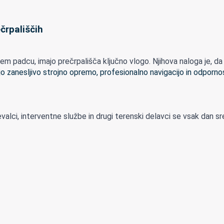
črpališčih
padcu, imajo prečrpališča ključno vlogo. Njihova naloga je, da odp
evalci, interventne službe in drugi terenski delavci se vsak dan sr