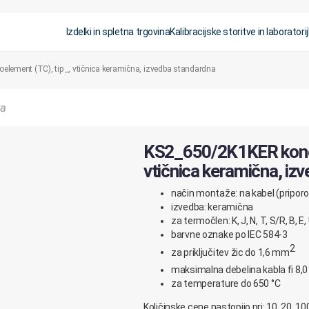
Izdelki in spletna trgovina
Kalibracijske storitve in laboratorij
lement (TC), tip _, vtičnica keramična, izvedba standardna
KS2_650/2K1KER konekt
vtičnica keramična, iz
način montaže: na kabel (pripo
izvedba: keramična
za termočlen: K, J, N, T, S/R, B, E, 
barvne oznake po IEC 584-3
2
za priključitev žic do 1,6 mm
maksimalna debelina kabla fi 8
za temperature do 650 °C
Količinske cene nastopijo pri: 10, 20, 10