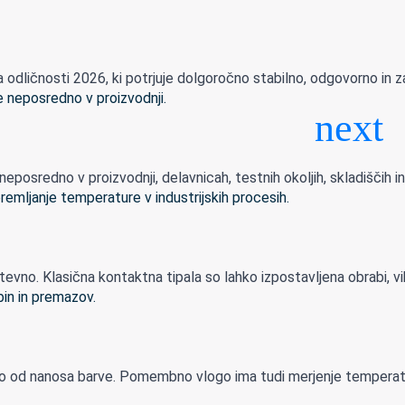
dličnosti 2026, ki potrjuje dolgoročno stabilno, odgovorno in zan
sredno v proizvodnji, delavnicah, testnih okoljih, skladiščih in n
ahtevno. Klasična kontaktna tipala so lahko izpostavljena obrabi, vib
amo od nanosa barve. Pomembno vlogo ima tudi merjenje temperatur