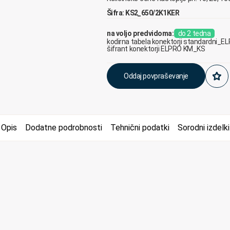
Šifra: KS2_650/2K1KER
na voljo predvidoma:
do 2 tedna
kodirna tabela konektorji standardni_E
šifrant konektorji ELPRO KM_KS
Oddaj povpraševanje
Opis
Dodatne podrobnosti
Tehnični podatki
Sorodni izdelki