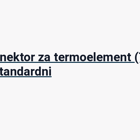
ktor za termoelement (TC
standardni