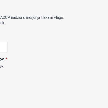
 HACCP nadzora, merjenja tlaka in vlage.
ank.
ov.
*
ov.