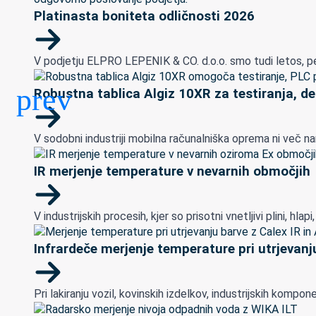
Platinasta boniteta odličnosti 2026
V podjetju ELPRO LEPENIK & CO. d.o.o. smo tudi letos, peto
Robustna tablica Algiz 10XR za testiranja, de
V sodobni industriji mobilna računalniška oprema ni več na
IR merjenje temperature v nevarnih območjih
V industrijskih procesih, kjer so prisotni vnetljivi plini, h
Infrardeče merjenje temperature pri utrjevanju
Pri lakiranju vozil, kovinskih izdelkov, industrijskih ko