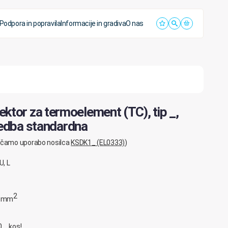
Podpora in popravila
Informacije in gradiva
O nas
or za termoelement (TC), tip _,
vedba standardna
ročamo uporabo nosilca
KSDK1_ (EL0333)
)
U, L
2
,0 mm
0 … kos!