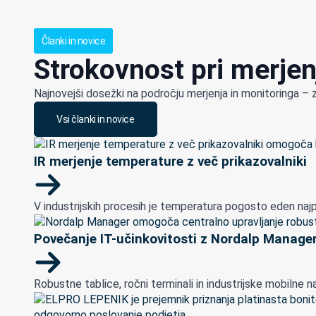
Članki in novice
Strokovnost pri merjen
Najnovejši dosežki na področju merjenja in monitoringa – 
Vsi članki in novice
IR merjenje temperature z več prikazovalniki
V industrijskih procesih je temperatura pogosto eden najp
Povečanje IT-učinkovitosti z Nordalp Manage
Robustne tablice, ročni terminali in industrijske mobilne nap