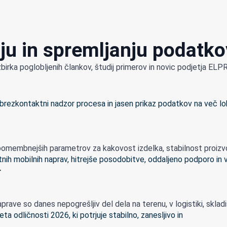
ju in spremljanju podatko
zbirka poglobljenih člankov, študij primerov in novic podjetja E
omembnejših parametrov za kakovost izdelka, stabilnost proizvodn
r
rave so danes nepogrešljiv del dela na terenu, v logistiki, skladišči