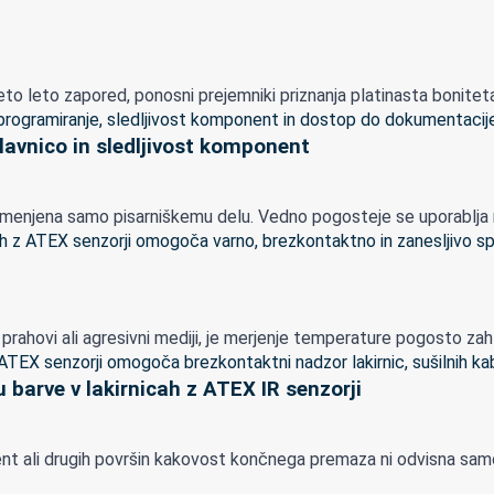
 leto zapored, ponosni prejemniki priznanja platinasta boniteta o
lavnico in sledljivost komponent
menjena samo pisarniškemu delu. Vedno pogosteje se uporablja nepo
lapi, prahovi ali agresivni mediji, je merjenje temperature pogosto z
 barve v lakirnicah z ATEX IR senzorji
mponent ali drugih površin kakovost končnega premaza ni odvisna s