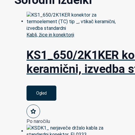
Sorodni izdelki
Kabli, žice in konektorji
KS1_650/2K1KER kone
keramični, izvedba 
Ogled
Po naročilu