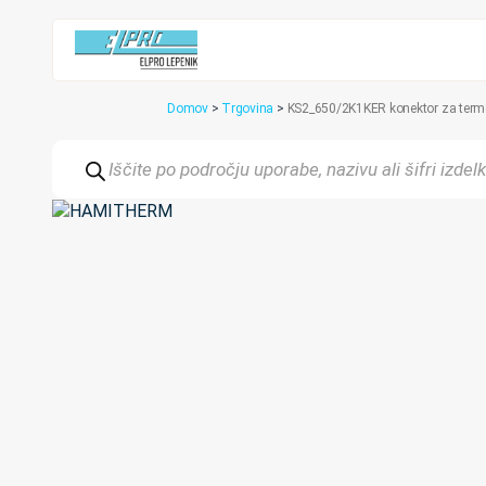
Domov
>
Trgovina
>
KS2_650/2K1KER konektor za termoe
Products
search