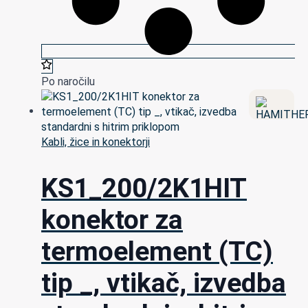
Po naročilu
Kabli, žice in konektorji
KS1_200/2K1HIT
konektor za
termoelement (TC)
tip _, vtikač, izvedba