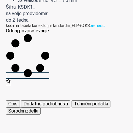
za velikosti žic: 4.5 … 7.5 mm
Šifra: KSDK1_
na voljo predvidoma:
do 2 tedna
kodirna tabela konektorji standardni_ELPRO KS
prenesi
↓
Oddaj povpraševanje
Opis
Dodatne podrobnosti
Tehnični podatki
Sorodni izdelki