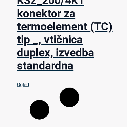
KS2_200/4K1
konektor za
termoelement (TC)
tip _, vtičnica
duplex, izvedba
standardna
Ogled