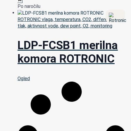
Po naročilu
ROTRONIC vlaga, temperatura, CO2, differencialni
tlak, aktivnost vode, dew point, O2, monitoring
LDP-FCSB1 merilna
komora ROTRONIC
Ogled