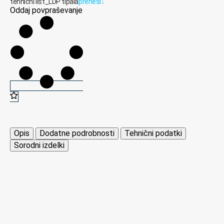
tehnični list_LDP tipala
prenesi
↓
Oddaj povpraševanje
Opis
Dodatne podrobnosti
Tehnični podatki
Sorodni izdelki