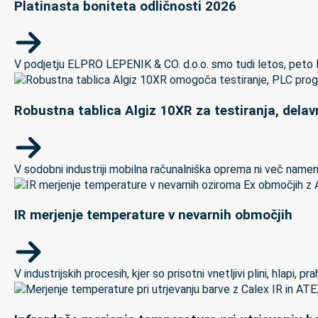
Platinasta boniteta odličnosti 2026
V podjetju ELPRO LEPENIK & CO. d.o.o. smo tudi letos, peto let
Robustna tablica Algiz 10XR za testiranja, delav
V sodobni industriji mobilna računalniška oprema ni več namenj
IR merjenje temperature v nevarnih območjih
V industrijskih procesih, kjer so prisotni vnetljivi plini, hlapi,