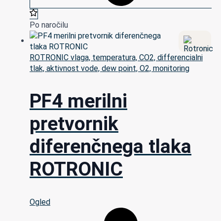
Po naročilu
ROTRONIC vlaga, temperatura, CO2, differencialni
tlak, aktivnost vode, dew point, O2, monitoring
PF4 merilni
pretvornik
diferenčnega tlaka
ROTRONIC
Ogled