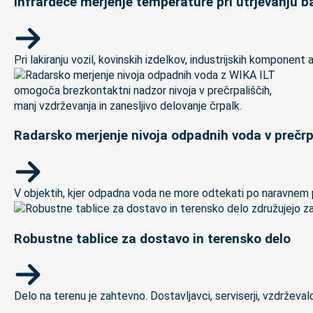
Infrardeče merjenje temperature pri utrjevanju ba
Pri lakiranju vozil, kovinskih izdelkov, industrijskih kompon
Radarsko merjenje nivoja odpadnih voda v prečrp
V objektih, kjer odpadna voda ne more odtekati po naravnem padc
Robustne tablice za dostavo in terensko delo
Delo na terenu je zahtevno. Dostavljavci, serviserji, vzdrževal