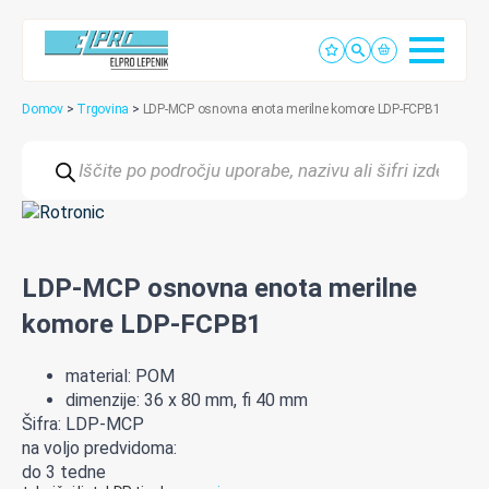
Domov
>
Trgovina
>
LDP-MCP osnovna enota merilne komore LDP-FCPB1
Products
search
LDP-MCP osnovna enota merilne
komore LDP-FCPB1
material: POM
dimenzije: 36 x 80 mm, fi 40 mm
Šifra: LDP-MCP
na voljo predvidoma:
do 3 tedne