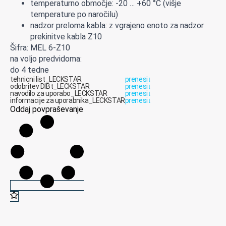
temperaturno območje: -20 … +60 °C (višje
temperature po naročilu)
nadzor preloma kabla: z vgrajeno enoto za nadzor
prekinitve kabla Z10
Šifra: MEL 6-Z10
na voljo predvidoma:
do 4 tedne
tehnicni list_LECKSTAR
prenesi
↓
odobritev DIBt_LECKSTAR
prenesi
↓
navodilo za uporabo_LECKSTAR
prenesi
↓
informacije za uporabnika_LECKSTAR
prenesi
↓
Oddaj povpraševanje