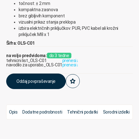
točnost:
± 2
mm
kompaktna zasnova
brez gibljivih komponent
v
izualni
prikaz
stanja
preklopa
izbira
električnih
priključkov
:
PUR
,
PVC
kabel
ali
krožni
priključek
M8
x
1
Šifra: OLS-C01
na voljo predvidoma:
do 3 tedne
tehnicni list_OLS-C01
prenesi
↓
navodilo za uporabo_OLS-C01
prenesi
↓
Oddaj povpraševanje
Opis
Dodatne podrobnosti
Tehnični podatki
Sorodni izdelki