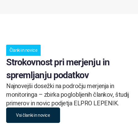
Članki in novice
Strokovnost pri merjenju in
spremljanju podatkov
Najnovejši dosežki na področju merjenja in
monitoringa – zbirka poglobljenih člankov, študij
primerov in novic podjetja ELPRO LEPENIK.
Vsi članki in novice