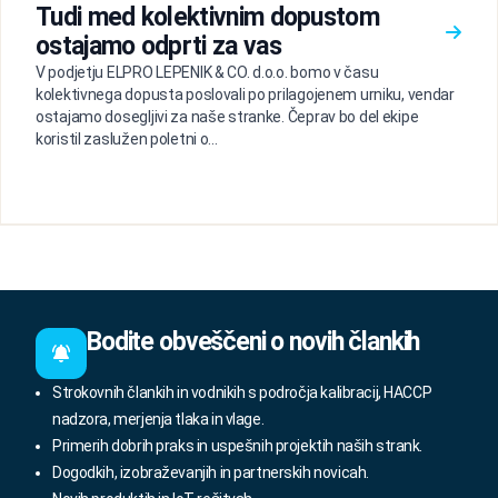
Tudi med kolektivnim dopustom
ostajamo odprti za vas
V podjetju ELPRO LEPENIK & CO. d.o.o. bomo v času
kolektivnega dopusta poslovali po prilagojenem urniku, vendar
ostajamo dosegljivi za naše stranke. Čeprav bo del ekipe
koristil zaslužen poletni o...
Bodite obveščeni o novih člankih
Strokovnih člankih in vodnikih s področja kalibracij, HACCP
nadzora, merjenja tlaka in vlage.
Primerih dobrih praks in uspešnih projektih naših strank.
Dogodkih, izobraževanjih in partnerskih novicah.