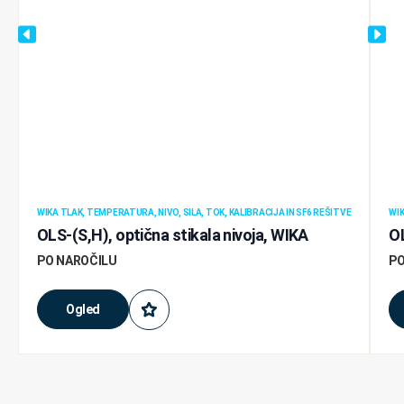
WIKA TLAK, TEMPERATURA, NIVO, SILA, TOK, KALIBRACIJA IN SF6 REŠITVE
WIK
OLS-(S,H), optična stikala nivoja, WIKA
OL
PO NAROČILU
PO
Ogled