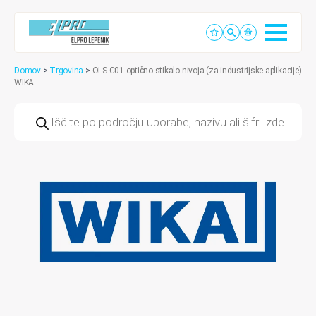
Domov
>
Trgovina
>
OLS-C01 optično stikalo nivoja (za industrijske aplikacije)
WIKA
Products
search