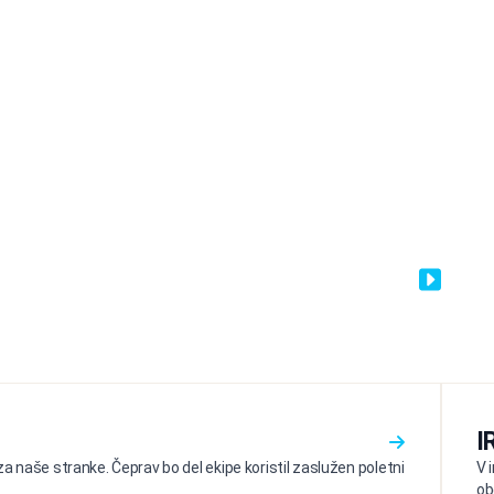
I
a naše stranke. Čeprav bo del ekipe koristil zaslužen poletni
V 
ob