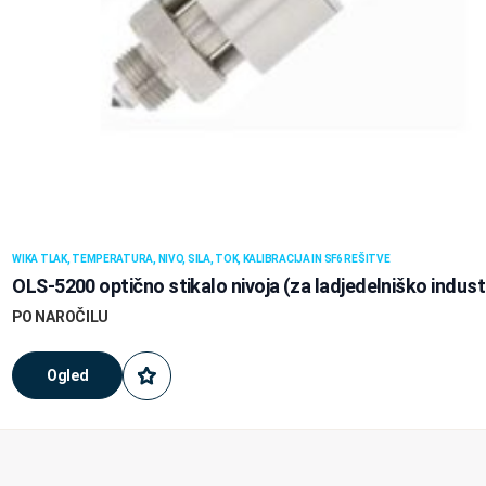
WIKA TLAK, TEMPERATURA, NIVO, SILA, TOK, KALIBRACIJA IN SF6 REŠITVE
OLS-5200 optično stikalo nivoja (za ladjedelniško indust
PO NAROČILU
Ogled