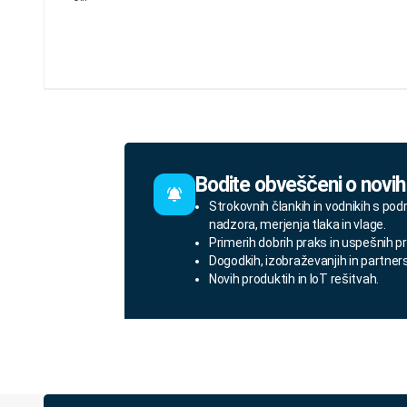
Bodite obveščeni o novih
Strokovnih člankih in vodnikih s pod
nadzora, merjenja tlaka in vlage.
Primerih dobrih praks in uspešnih pr
Dogodkih, izobraževanjih in partner
Novih produktih in IoT rešitvah.