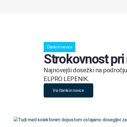
Članki in novice
Strokovnost pri
Najnovejši dosežki na področju 
ELPRO LEPENIK.
Vsi članki in novice