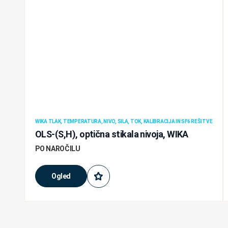
WIKA TLAK, TEMPERATURA, NIVO, SILA, TOK, KALIBRACIJA IN SF6 REŠITVE
OLS-(S,H), optična stikala nivoja, WIKA
PO NAROČILU
Ogled