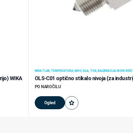
WIKA TLAK, TEMPERATURA, NIVO, SILA, TOK, KALIBRACIJA IN SF6 REŠ
rijo) WIKA
OLS-C01 optično stikalo nivoja (za industri
PO NAROČILU
Ogled