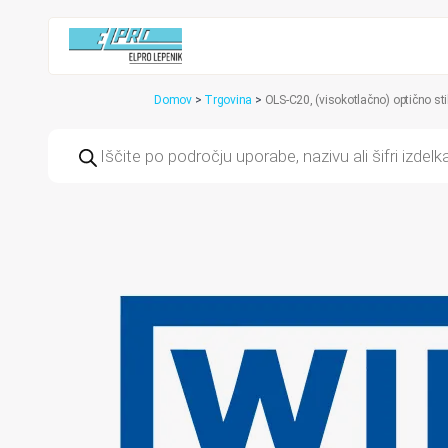
Domov
>
Trgovina
>
OLS-C20, (visokotlačno) optično sti
Products
search