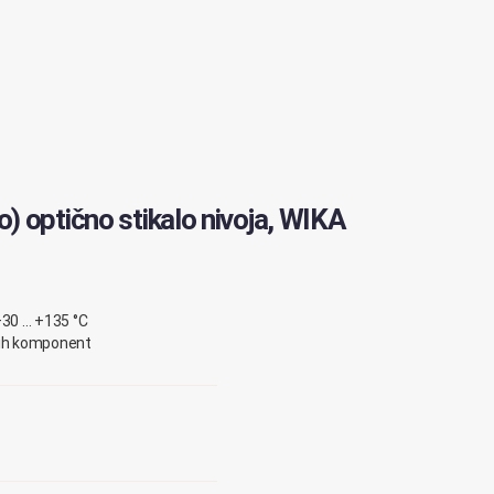
) optično stikalo nivoja, WIKA
–
30
…
+135
°C
vih komponent