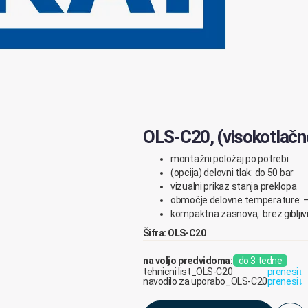
OLS-C20, (visokotlačno
montažni položaj po potrebi
(opcija) delovni tlak: do 50 bar
vizualni prikaz stanja preklopa
območje delovne temperature: 
kompaktna zasnova, brez giblji
Šifra: OLS-C20
na voljo predvidoma:
do 3 tedne
tehnicni list_OLS-C20
prenesi
↓
navodilo za uporabo_OLS-C20
prenesi
↓