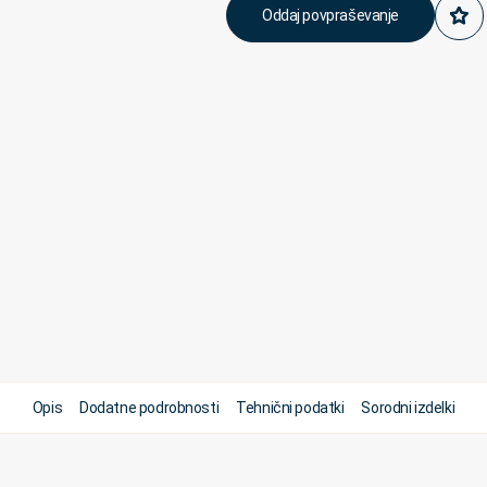
Oddaj povpraševanje
Opis
Dodatne podrobnosti
Tehnični podatki
Sorodni izdelki