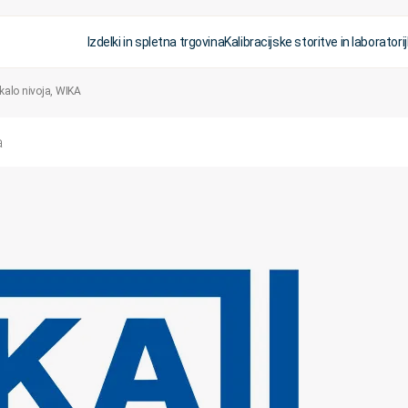
Izdelki in spletna trgovina
Kalibracijske storitve in laboratorij
kalo nivoja, WIKA