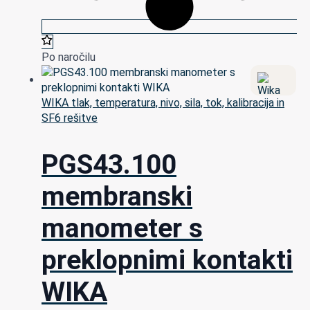
Po naročilu
WIKA tlak, temperatura, nivo, sila, tok, kalibracija in
SF6 rešitve
PGS43.100
membranski
manometer s
preklopnimi kontakti
WIKA