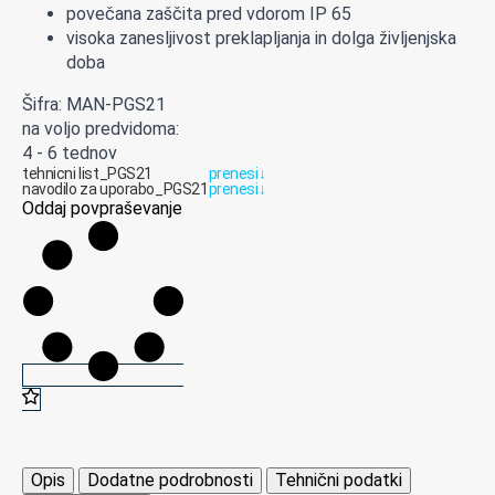
povečana zaščita pred vdorom IP 65
visoka zanesljivost preklapljanja in dolga življenjska
doba
Šifra: MAN-PGS21
na voljo predvidoma:
4 - 6 tednov
tehnicni list_PGS21
prenesi
↓
navodilo za uporabo_PGS21
prenesi
↓
Oddaj povpraševanje
Opis
Dodatne podrobnosti
Tehnični podatki