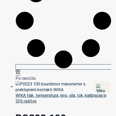
Po naročilu
WIKA tlak, temperatura, nivo, sila, tok, kalibracija in
SF6 rešitve