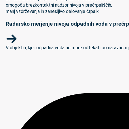
Radarsko merjenje nivoja odpadnih voda v prečrp
V objektih, kjer odpadna voda ne more odtekati po naravnem padc