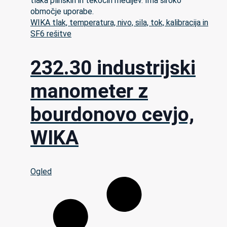
WIKA tlak, temperatura, nivo, sila, tok, kalibracija in
SF6 rešitve
232.30 industrijski
manometer z
bourdonovo cevjo,
WIKA
Ogled