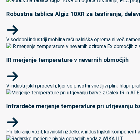
Robustna tablica Algiz 10XR za testiranja, delav
V sodobni industriji mobilna računalniška oprema ni več namenj
IR merjenje temperature v nevarnih območjih
V industrijskih procesih, kjer so prisotni vnetljivi plini, hlapi,
Infrardeče merjenje temperature pri utrjevanju ba
Pri lakiranju vozil, kovinskih izdelkov, industrijskih kompon