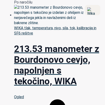
Po naročilu
WIKA tlak, temperatura, nivo, sila, tok, kalibracija in
SF6 rešitve
213.53 manometer z
Bourdonovo cevjo,
napolnjen s
tekočino, WIKA
Ogled