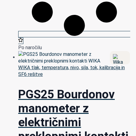
Po naročilu
WIKA tlak, temperatura, nivo, sila, tok, kalibracija in
SF6 rešitve
PGS25 Bourdonov
manometer z
električnimi