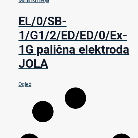
Merilniki nivoja
EL/0/SB-
1/G1/2/ED/ED/0/Ex-
1G palična elektroda
JOLA
Ogled