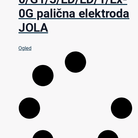
0G palična elektroda
JOLA
Ogled