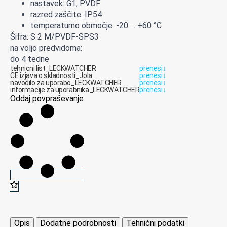
nastavek: G1, PVDF
razred zaščite: IP54
temperaturno območje: -20 … +60 °C
Šifra: S 2 M/PVDF-SPS3
na voljo predvidoma:
do 4 tedne
tehnicni list_LECKWATCHER
prenesi
↓
CE izjava o skladnosti_Jola
prenesi
↓
navodilo za uporabo_LECKWATCHER
prenesi
↓
informacije za uporabnika_LECKWATCHER
prenesi
↓
Oddaj povpraševanje
Opis
Dodatne podrobnosti
Tehnični podatki