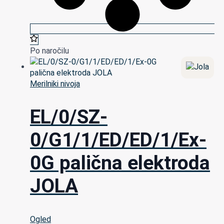
Po naročilu
Merilniki nivoja
EL/0/SZ-
0/G1/1/ED/ED/1/Ex-
0G palična elektroda
JOLA
Ogled