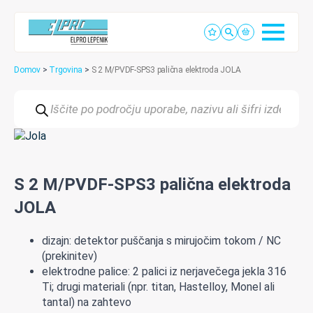
Domov
>
Trgovina
>
S 2 M/PVDF-SPS3 palična elektroda JOLA
Products
search
S 2 M/PVDF-SPS3 palična elektroda
JOLA
dizajn: detektor puščanja s mirujočim tokom / NC
(prekinitev)
elektrodne palice: 2 palici iz nerjavečega jekla 316
Ti; drugi materiali (npr. titan, Hastelloy, Monel ali
tantal) na zahtevo