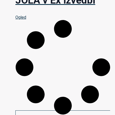
JOLA v Ex izvedbi
Ogled