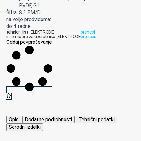
PVDF, G1
Šifra: S 3 BM/D
na voljo predvidoma:
do 4 tedne
tehnicni list_ELEKTRODE
prenesi
↓
informacije za uporabnika_ELEKTRODE
prenesi
↓
Oddaj povpraševanje
Opis
Dodatne podrobnosti
Tehnični podatki
Sorodni izdelki