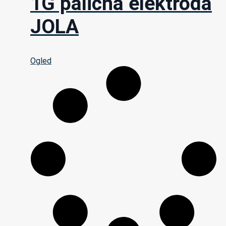
1G palična elektroda
JOLA
Ogled