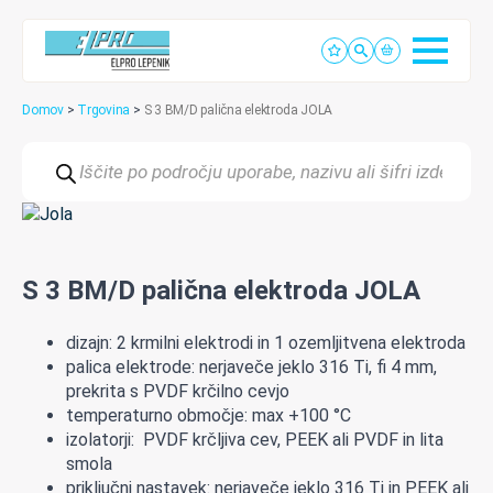
Domov
>
Trgovina
>
S 3 BM/D palična elektroda JOLA
Products
search
S 3 BM/D palična elektroda JOLA
dizajn: 2 krmilni elektrodi in 1 ozemljitvena elektroda
palica elektrode: nerjaveče jeklo 316 Ti, fi 4 mm,
prekrita s PVDF krčilno cevjo
temperaturno območje: max +100 °C
izolatorji: PVDF krčljiva cev, PEEK ali PVDF in lita
smola
priključni nastavek: nerjaveče jeklo 316 Ti in PEEK ali