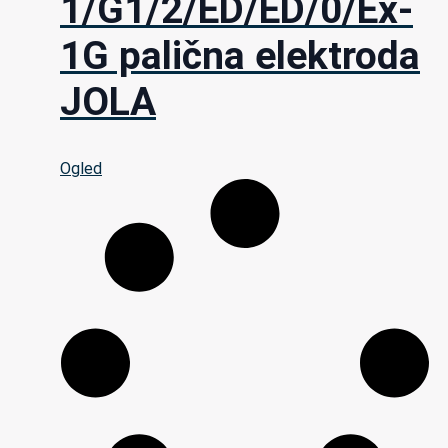
1/G1/2/ED/ED/0/Ex-
1G palična elektroda
JOLA
Ogled