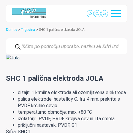
Domov
>
Trgovina
>
SHC 1 palična elektroda JOLA
Products
search
SHC 1 palična elektroda JOLA
dizajn: 1 krmilna elektroda ali ozemljitvena elektroda
palica elektrode: hastelloy C, fi ≤ 4 mm, prekrita s
PVDF krčilno cevjo
temperaturno območje: max +80 °C
izolatorji: PVDF, PVDF krčljiva cev in lita smola
priključni nastavek: PVDF, G1
Šifra: SHC 1