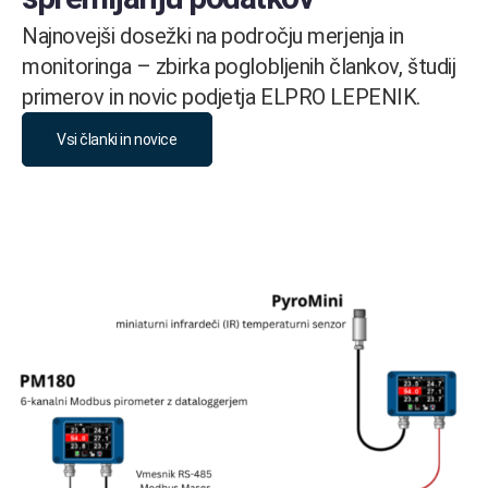
Najnovejši dosežki na področju merjenja in
monitoringa – zbirka poglobljenih člankov, študij
primerov in novic podjetja ELPRO LEPENIK.
Vsi članki in novice