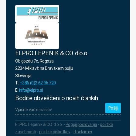
varovanja
osebnih
podatkov.
*
ELPRO LEPENIK & CO. d.o.o.
Ob gozdu 7c, Rogoza
2204 Miklavž na Dravskem polju
Slovenija
T:
+386 (0)2 62 96 720
E:
info@elpro.si
Bodite obveščeni o novih člankih
Vpišite
vaš
e-
naslov
*
ELPRO Lepenik & CO. d.o.o. -
Pogoji poslovanja
-
politika
zasebnosti
-
politika piškotkov
-
disclaimer