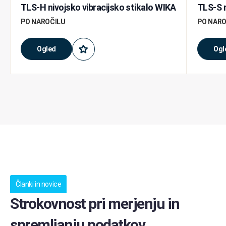
TLS-H nivojsko vibracijsko stikalo WIKA
TLS-S n
PO NAROČILU
PO NARO
Ogled
Ogl
Članki in novice
Strokovnost pri merjenju in
spremljanju podatkov