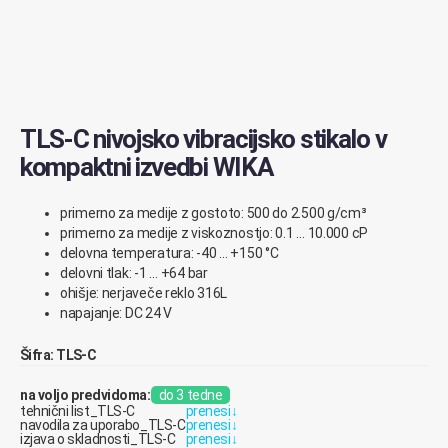
TLS-C nivojsko vibracijsko stikalo v
kompaktni izvedbi WIKA
primerno za medije z gostoto: 500 do 2.500 g/cm³
primerno za medije z viskoznostjo: 0.1 … 10.000 cP
delovna temperatura: -40 … +150 °C
delovni tlak: -1 … +64 bar
ohišje: nerjaveče reklo 316L
napajanje: DC 24 V
Šifra: TLS-C
na voljo predvidoma:
do 3 tedne
tehnični list_TLS-C
prenesi
↓
navodila za uporabo_TLS-C
prenesi
↓
izjava o skladnosti_TLS-C
prenesi
↓