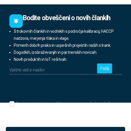
Bodite obveščeni o novih člankih
Strokovnih člankih in vodnikih s področja kalibracij, HACCP
nadzora, merjenja tlaka in vlage.
Primerih dobrih praks in uspešnih projektih naših strank.
Dogodkih, izobraževanjih in partnerskih novicah.
Novih produktih in IoT rešitvah.
Vpišite
vaš
e-
naslov
*
Seznanjen/-
Seznanjen/-a sem s politiko varovanja osebnih podatkov.
a
sem
s
politiko