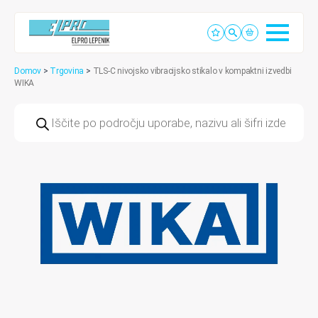
Domov
>
Trgovina
>
TLS-C nivojsko vibracijsko stikalo v kompaktni izvedbi
WIKA
Products
search