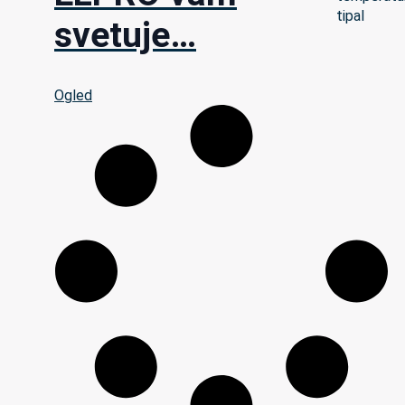
svetuje…
Ogled