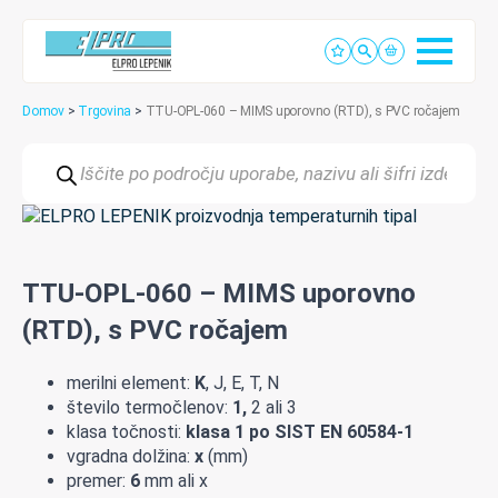
Domov
>
Trgovina
>
TTU-OPL-060 – MIMS uporovno (RTD), s PVC ročajem
Products
search
TTU-OPL-060 – MIMS uporovno
(RTD), s PVC ročajem
merilni element:
K
, J, E, T, N
število termočlenov:
1,
2 ali 3
klasa točnosti:
klasa 1 po SIST EN 60584-1
vgradna dolžina:
x
(mm)
premer:
6
mm ali x