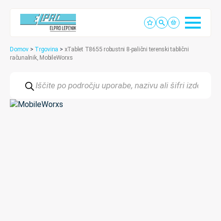
Domov
>
Trgovina
>
xTablet T8655 robustni 8-palični terenski tablični
računalnik, MobileWorxs
Products
search