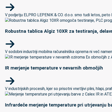
V podjetju ELPRO LEPENIK & CO. d.o.o. smo tudi letos, peto let
Robustna tablica Algiz 10XR za testiranja, delav
V sodobni industriji mobilna računalniška oprema ni več namenj
IR merjenje temperature v nevarnih območjih
V industrijskih procesih, kjer so prisotni vnetljivi plini, hlapi,
Infrardeče merjenje temperature pri utrjevanju ba