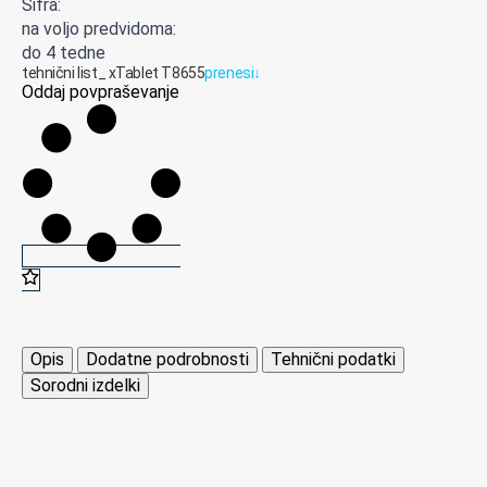
Šifra:
na voljo predvidoma:
do 4 tedne
tehnični list_ xTablet T8655
prenesi
↓
Oddaj povpraševanje
Opis
Dodatne podrobnosti
Tehnični podatki
Sorodni izdelki