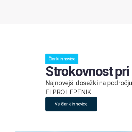
Članki in novice
Strokovnost pri
Najnovejši dosežki na področju 
ELPRO LEPENIK.
Vsi članki in novice