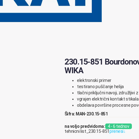
230.15-851 Bourdonov
WIKA
elektronski primer
testirano puščanje helija
tlačni priključni navoji, združljivi
vgrajen električni kontakt stikal
obdelava površine procesne pov
Šifra: MAN-230.15-851
na voljo predvidoma:
4 - 6 tednov
tehnicni list_230.15-851
prenesi
↓