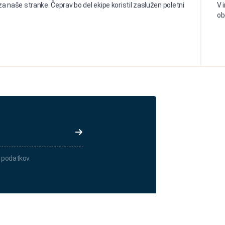
a naše stranke. Čeprav bo del ekipe koristil zaslužen poletni
V 
ob
 podatkov.