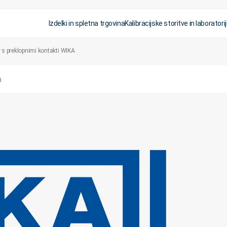
Izdelki in spletna trgovina
Kalibracijske storitve in laboratorij
 preklopnimi kontakti WIKA