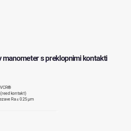
 manometer s preklopnimi kontakti
 z VCR®
a (reed kontakt)
ezave Ra ≤ 0.25 μm