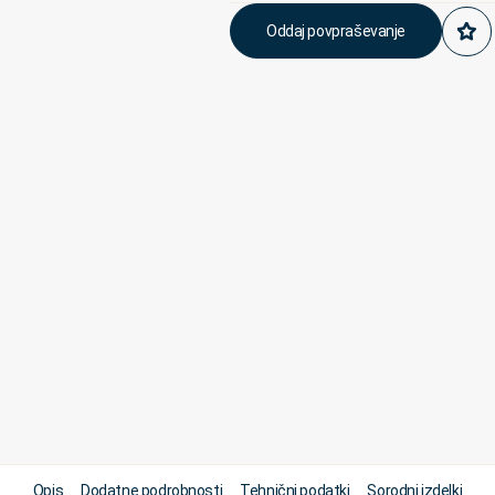
Oddaj povpraševanje
Opis
Dodatne podrobnosti
Tehnični podatki
Sorodni izdelki