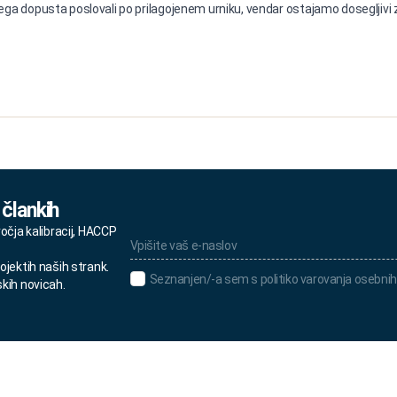
ga dopusta poslovali po prilagojenem urniku, vendar ostajamo dosegljivi z
 člankih
Vpišite
ročja kalibracij, HACCP
vaš
e-
ojektih naših strank.
naslov
Seznanjen/-
Seznanjen/-a sem s politiko varovanja osebnih
skih novicah.
*
a
sem
s
politiko
varovanja
osebnih