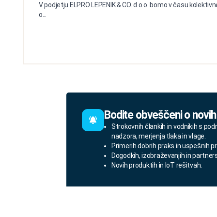
V podjetju ELPRO LEPENIK & CO. d.o.o. bomo v času kolektivne
o...
Bodite obveščeni o novih
Strokovnih člankih in vodnikih s pod
nadzora, merjenja tlaka in vlage.
Primerih dobrih praks in uspešnih pr
Dogodkih, izobraževanjih in partner
Novih produktih in IoT rešitvah.