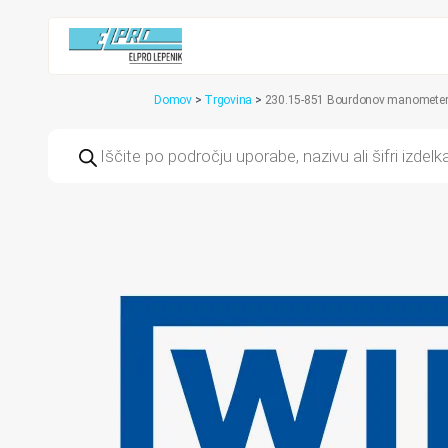
Domov
>
Trgovina
>
230.15-851 Bourdonov manometer s
Products
search