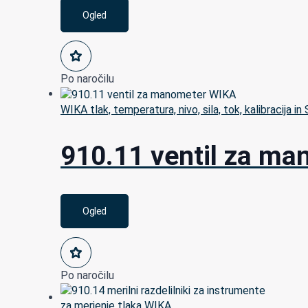
Ogled
Po naročilu
WIKA tlak, temperatura, nivo, sila, tok, kalibracija in
910.11 ventil za m
Ogled
Po naročilu