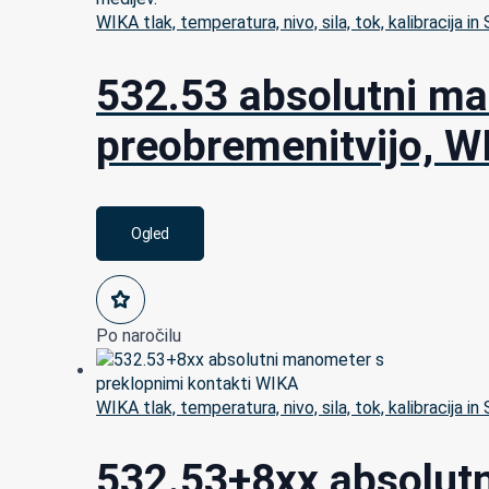
WIKA tlak, temperatura, nivo, sila, tok, kalibracija in
532.53 absolutni ma
preobremenitvijo, W
Ogled
Po naročilu
WIKA tlak, temperatura, nivo, sila, tok, kalibracija in
532.53+8xx absolutn