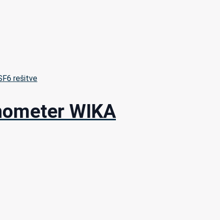
 SF6 rešitve
anometer WIKA