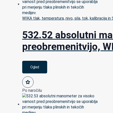
WIKA tlak, temperatura, nivo, sila, tok, kalibracija in
532.52 absolutni ma
preobremenitvijo, W
Ogled
Po naročilu