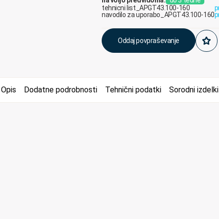
tehnicni list_APGT43.100-160
p
navodilo za uporabo_APGT43.100-160
p
Oddaj povpraševanje
Opis
Dodatne podrobnosti
Tehnični podatki
Sorodni izdelki