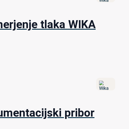
merjenje tlaka WIKA
umentacijski pribor