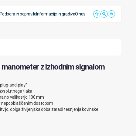
Podpora in popravila
Informacije in gradiva
O nas
 manometer z izhodnim signalom
“plug-and-play”
 absolutnega tlaka
nalno velikostjo 100 mm
ed nepooblaščenim dostopom
vijo, dolga življenjska doba zaradi tesnjenja kovinske