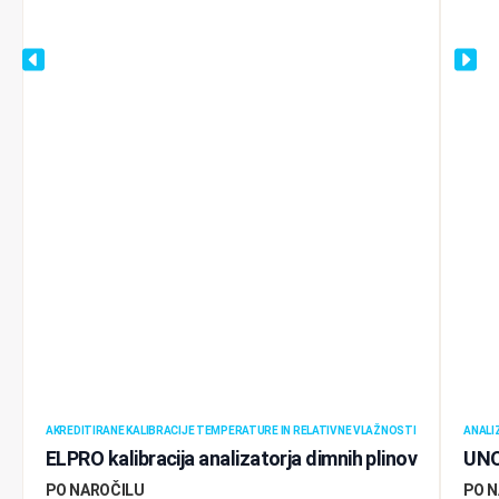
AKREDITIRANE KALIBRACIJE TEMPERATURE IN RELATIVNE VLAŽNOSTI
ANALI
ELPRO kalibracija analizatorja dimnih plinov
UNO
PO NAROČILU
PO 