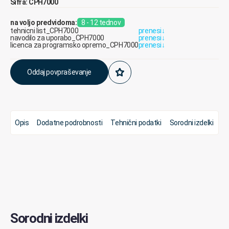
Šifra: CPH7000
na voljo predvidoma:
8 - 12 tednov
tehnicni list_CPH7000
prenesi
↓
navodilo za uporabo_CPH7000
prenesi
↓
licenca za programsko opremo_CPH7000
prenesi
↓
Oddaj povpraševanje
Opis
Dodatne podrobnosti
Tehnični podatki
Sorodni izdelki
Sorodni izdelki