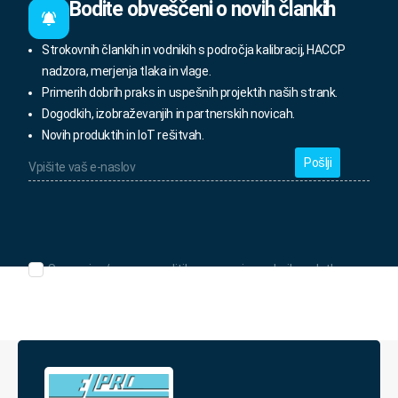
Bodite obveščeni o novih člankih
Strokovnih člankih in vodnikih s področja kalibracij, HACCP
nadzora, merjenja tlaka in vlage.
Primerih dobrih praks in uspešnih projektih naših strank.
Dogodkih, izobraževanjih in partnerskih novicah.
Novih produktih in IoT rešitvah.
Vpišite
vaš
e-
naslov
*
Seznanjen/-
Seznanjen/-a sem s politiko varovanja osebnih podatkov.
a
sem
s
politiko
varovanja
osebnih