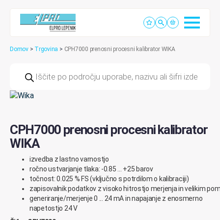
Domov
>
Trgovina
>
CPH7000 prenosni procesni kalibrator WIKA
Products
search
CPH7000 prenosni procesni kalibrator
WIKA
izvedba
z
lastno
varnostjo
ročno
u
stvarjanje
tlaka:
-0.
85
.
.
.
+25
b
arov
točnost
: 0.0
25
%
FS
(
vključno
s
potrdilom
o
kalibraciji
)
zapisovalnik
podatkov
z
visoko
hitrostjo
merjenja
in
velikim
pom
generiranje
/
merjenje
0
.
.
.
24
mA
in
napajanje
z
enosmerno
napetostjo
24
V