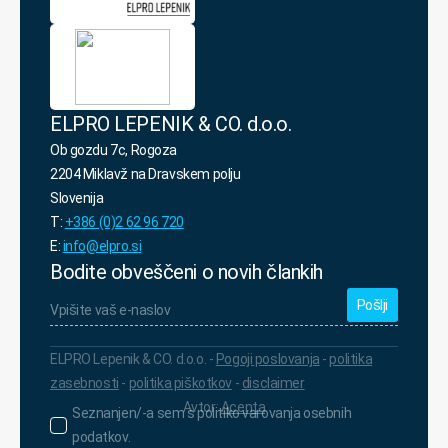
podatkov.
*
ELPRO LEPENIK & CO. d.o.o.
Ob gozdu 7c, Rogoza
2204 Miklavž na Dravskem polju
Slovenija
T:
+386 (0)2 62 96 720
E:
info@elpro.si
Bodite obveščeni o novih člankih
Vpišite
vaš
e-
naslov
*
ELPRO Lepenik & CO. d.o.o. -
Pogoji poslovanja
-
politika
zasebnosti
-
politika piškotkov
-
disclaimer
Avtor:
Acenta
Seznanjen/-
Seznanjen/-a sem s politiko varovanja osebnih
a
podatkov.