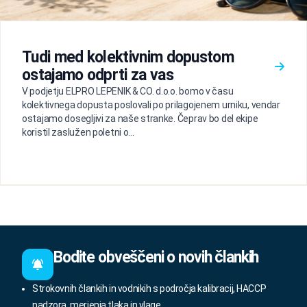
Tudi med kolektivnim dopustom
ostajamo odprti za vas
V podjetju ELPRO LEPENIK & CO. d.o.o. bomo v času
kolektivnega dopusta poslovali po prilagojenem urniku, vendar
ostajamo dosegljivi za naše stranke. Čeprav bo del ekipe
koristil zaslužen poletni o...
Bodite obveščeni o novih člankih
Strokovnih člankih in vodnikih s področja kalibracij, HACCP
nadzora, merjenja tlaka in vlage.