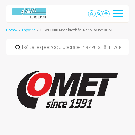
Domov
>
Trgovina
>
TL-WIFI 300 Mbps brezžični Nano Router COMET
Products
search