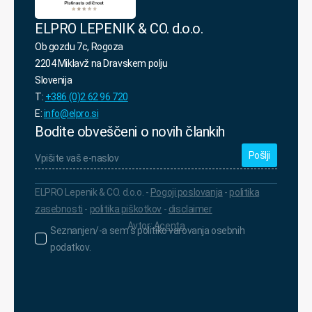
ELPRO LEPENIK & CO. d.o.o.
Ob gozdu 7c, Rogoza
2204 Miklavž na Dravskem polju
Slovenija
T:
+386 (0)2 62 96 720
E:
info@elpro.si
Bodite obveščeni o novih člankih
Vpišite
vaš
e-
naslov
*
ELPRO Lepenik & CO. d.o.o. -
Pogoji poslovanja
-
politika
zasebnosti
-
politika piškotkov
-
disclaimer
Avtor:
Acenta
Seznanjen/-
Seznanjen/-a sem s politiko varovanja osebnih
a
podatkov.
sem
s
politiko
varovanja