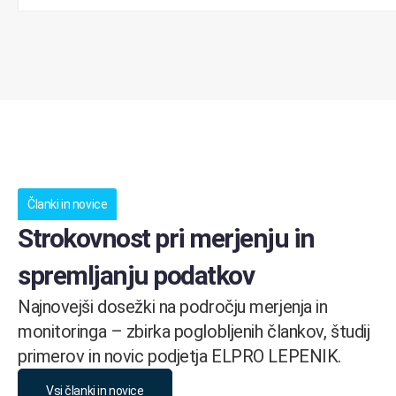
Članki in novice
Strokovnost pri merjenju in
spremljanju podatkov
Najnovejši dosežki na področju merjenja in
monitoringa – zbirka poglobljenih člankov, študij
primerov in novic podjetja ELPRO LEPENIK.
Vsi članki in novice