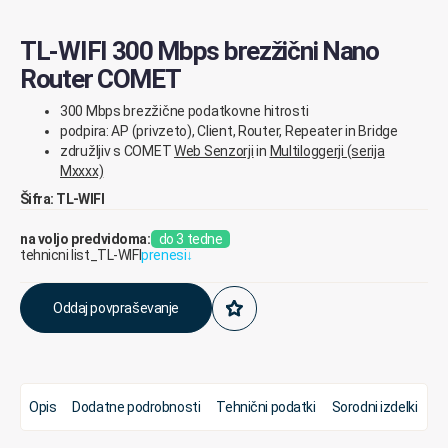
TL-WIFI 300 Mbps brezžični Nano
Router COMET
300 Mbps brezžične podatkovne hitrosti
podpira: AP (privzeto), Client, Router, Repeater in Bridge
združljiv s COMET
Web Senzorji
in
Multiloggerji (serija
Mxxxx)
Šifra: TL-WIFI
na voljo predvidoma:
do 3 tedne
tehnicni list_TL-WIFI
prenesi
↓
Oddaj povpraševanje
Opis
Dodatne podrobnosti
Tehnični podatki
Sorodni izdelki