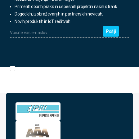
Primerih dobrih praks in uspešnih projektih naših strank.
Dogodkih, izobraževanjih in partnerskih novicah.
Novih produktih in IoT rešitvah.
Vpišite
vaš
e-
naslov
*
Seznanjen/-
Seznanjen/-a sem s politiko varovanja osebnih podatkov.
a
sem
s
politiko
varovanja
osebnih
podatkov.
*