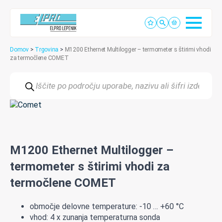
Domov
>
Trgovina
>
M1200 Ethernet Multilogger – termometer s štirimi vhodi
za termočlene COMET
Products
search
M1200 Ethernet Multilogger –
termometer s štirimi vhodi za
termočlene COMET
območje delovne temperature: -10 … +60 °C
vhod: 4 x zunanja temperaturna sonda