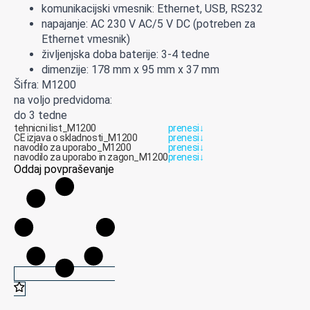
komunikacijski vmesnik: Ethernet, USB, RS232
napajanje: AC 230 V AC/5 V DC (potreben za
Ethernet vmesnik)
življenjska doba baterije: 3-4 tedne
dimenzije: 178 mm x 95 mm x 37 mm
Šifra: M1200
na voljo predvidoma:
do 3 tedne
tehnicni list_M1200
prenesi
↓
CE izjava o skladnosti_M1200
prenesi
↓
navodilo za uporabo_M1200
prenesi
↓
navodilo za uporabo in zagon_M1200
prenesi
↓
Oddaj povpraševanje