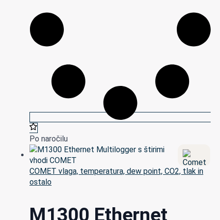
Po naročilu
COMET vlaga, temperatura, dew point, CO2, tlak in
ostalo
M1300 Ethernet