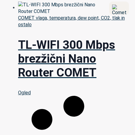
COMET vlaga, temperatura, dew point, CO2, tlak in
ostalo
TL-WIFI 300 Mbps
brezžični Nano
Router COMET
Ogled