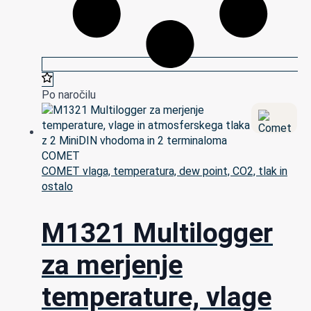
Po naročilu
COMET vlaga, temperatura, dew point, CO2, tlak in
ostalo
M1321 Multilogger
za merjenje
temperature, vlage