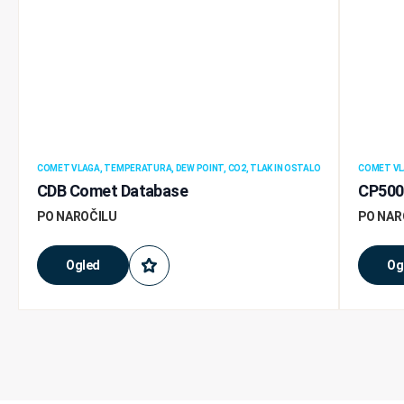
COMET VLAGA, TEMPERATURA, DEW POINT, CO2, TLAK IN OSTALO
COMET VLA
CDB Comet Database
CP500 
PO NAROČILU
PO NAR
Ogled
Og