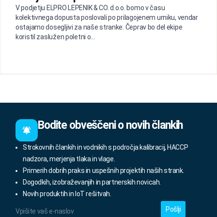
V podjetju ELPRO LEPENIK & CO. d.o.o. bomo v času
kolektivnega dopusta poslovali po prilagojenem urniku, vendar
ostajamo dosegljivi za naše stranke. Čeprav bo del ekipe
koristil zaslužen poletni o...
Bodite obveščeni o novih člankih
Strokovnih člankih in vodnikih s področja kalibracij, HACCP
nadzora, merjenja tlaka in vlage.
Primerih dobrih praks in uspešnih projektih naših strank.
Dogodkih, izobraževanjih in partnerskih novicah.
Novih produktih in IoT rešitvah.
Vpišite
vaš