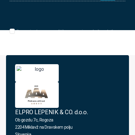
e-
naslov
*
Seznanjen/-
Seznanjen/-a sem s politiko varovanja osebnih podatkov.
a
sem
s
politiko
varovanja
osebnih
podatkov.
*
ELPRO LEPENIK & CO. d.o.o.
Ob gozdu 7c, Rogoza
2204 Miklavž na Dravskem polju
Slovenija