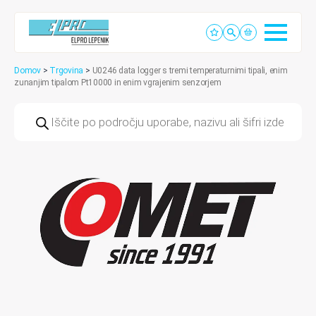
Domov
>
Trgovina
>
U0246 data logger s tremi temperaturnimi tipali, enim
zunanjim tipalom Pt10000 in enim vgrajenim senzorjem
Products
search