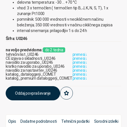
delovna temperatura: -30 … +70 °C
vhod: 3 x termočlen ( termočlen tip B, J, K, N, S, T), 1 x
zunanje Pt1000
pomnilnik: 500 000 vrednosti v necikličnem načinu
beleženja; 350 000 vrednosti v načinu cikličnega zapisa
interval snemanja: prilagodljiv 1 s do 24 h
Šifra: U0246
na voljo predvidoma:
do 2 tedna
tehnični list_U0246
prenesi
↓
CE izjava o skladnosti_U0246
prenesi
↓
navodilo za uporabo_U0246
prenesi
↓
kratko navodilo za uporabo_U0246
prenesi
↓
navodilo za nastavitev_U0246
prenesi
↓
katalog_dataloggerji_COMET
prenesi
↓
katalog_premium dataloggerji_COMET
prenesi
↓
Oddaj povpraševanje
Opis
Dodatne podrobnosti
Tehnični podatki
Sorodni izdelki