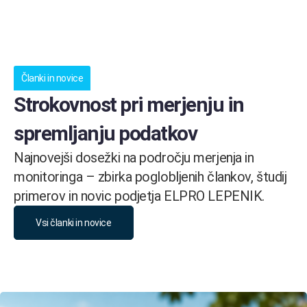
Članki in novice
Strokovnost pri merjenju in
spremljanju podatkov
Najnovejši dosežki na področju merjenja in
monitoringa – zbirka poglobljenih člankov, študij
primerov in novic podjetja ELPRO LEPENIK.
Vsi članki in novice