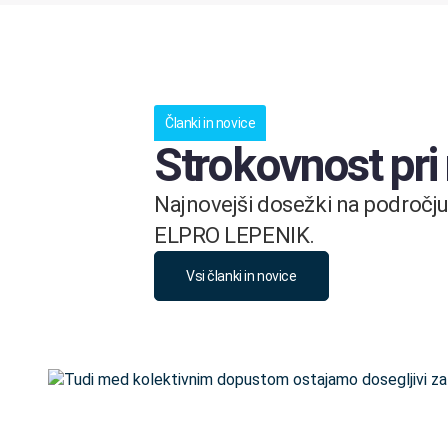
Članki in novice
Strokovnost pri
Najnovejši dosežki na področju 
ELPRO LEPENIK.
Vsi članki in novice