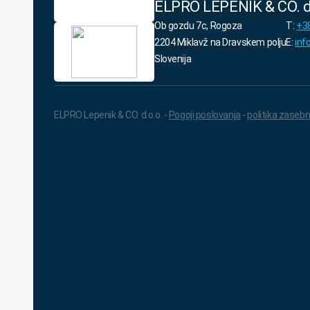
ELPRO LEPENIK & CO. d
Ob gozdu 7c, Rogoza
T:
+38
2204 Miklavž na Dravskem polju
E:
inf
Slovenija
ELPRO Lepenik & CO. d.o.o. -
Pogoji poslovanja
-
politika zasebn