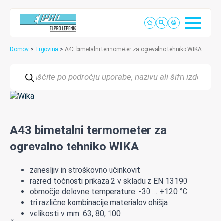
Domov
>
Trgovina
>
A43 bimetalni termometer za ogrevalno tehniko WIKA
Products
search
A43 bimetalni termometer za
ogrevalno tehniko WIKA
zanesljiv in stroškovno učinkovit
razred točnosti prikaza 2 v skladu z EN 13190
območje delovne temperature: -30 … +120 °C
tri različne kombinacije materialov ohišja
velikosti v mm: 63, 80, 100