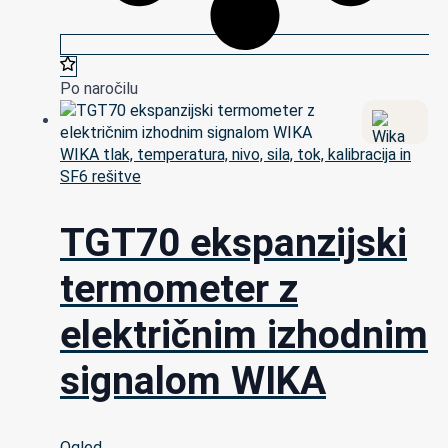
Po naročilu
WIKA tlak, temperatura, nivo, sila, tok, kalibracija in
SF6 rešitve
TGT70 ekspanzijski
termometer z
električnim izhodnim
signalom WIKA
Ogled