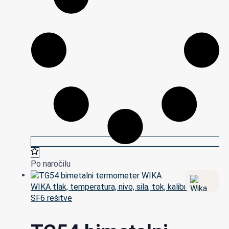
Po naročilu
WIKA tlak, temperatura, nivo, sila, tok, kalibracija in
SF6 rešitve