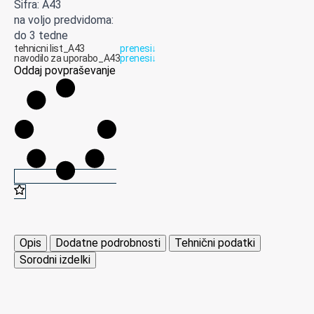
Šifra: A43
na voljo predvidoma:
do 3 tedne
tehnicni list_A43
prenesi
↓
navodilo za uporabo_A43
prenesi
↓
Oddaj povpraševanje
Opis
Dodatne podrobnosti
Tehnični podatki
Sorodni izdelki