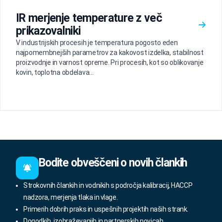
IR merjenje temperature z več
prikazovalniki
V industrijskih procesih je temperatura pogosto eden
najpomembnejših parametrov za kakovost izdelka, stabilnost
proizvodnje in varnost opreme. Pri procesih, kot so oblikovanje
kovin, toplotna obdelava...
Bodite obveščeni o novih člankih
Strokovnih člankih in vodnikih s področja kalibracij, HACCP
nadzora, merjenja tlaka in vlage.
Primerih dobrih praks in uspešnih projektih naših strank.
Dogodkih, izobraževanjih in partnerskih novicah.