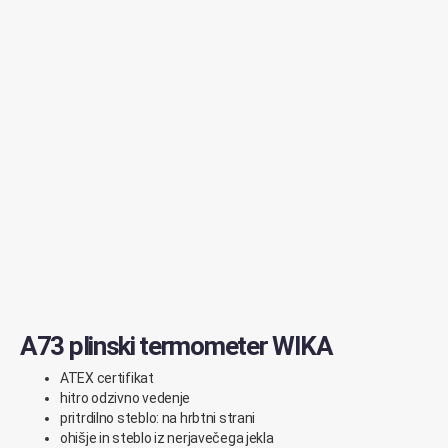
A73 plinski termometer WIKA
ATEX certifikat
hitro odzivno vedenje
pritrdilno steblo: na hrbtni strani
ohišje in steblo iz nerjavečega jekla