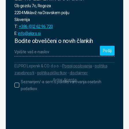
Ob gozdu 7c, Rogoza
2204 Miklavž na Dravskem polju
Slovenija
T:
+386 (0)2 62 96 720
E:
info@elpro.si
Bodite obveščeni o novih člankih
Vpišite
vaš
e-
naslov
*
ELPRO Lepenik & CO. d.o.o. -
Pogoji poslovanja
-
politika
zasebnosti
-
politika piškotkov
-
disclaimer
Avtor:
Acenta
Seznanjen/-
Seznanjen/-a sem s politiko varovanja osebnih
a
podatkov.
sem
s
politiko
varovanja
osebnih
podatkov.