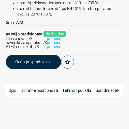
območje delovne temperature: -200 … +700 °C
razred točnosti: razred 1 po EN 13190 pri temperaturi
okolice 23 °C ± 10 °C
Šifra: A73
na voljo predvidoma:
do 3 tedne
tehnicni list_73
prenesi
↓
navodilo za uporabo_73
prenesi
↓
ATEX certifikat_73
prenesi
↓
Oddaj povpraševanje
Opis
Dodatne podrobnosti
Tehnični podatki
Sorodni izdelki