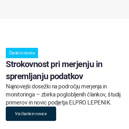
Članki in novice
Strokovnost pri merjenju in
spremljanju podatkov
Najnovejši dosežki na področju merjenja in
monitoringa – zbirka poglobljenih člankov, študij
primerov in novic podjetja ELPRO LEPENIK.
Vsi članki in novice