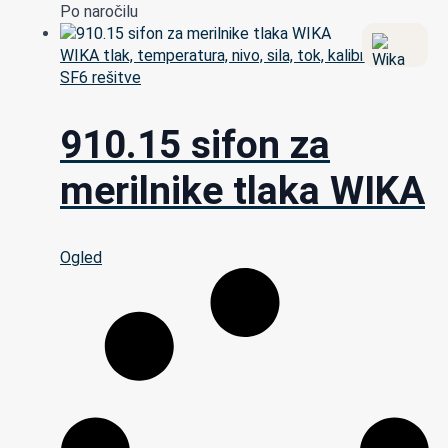
Po naročilu
WIKA tlak, temperatura, nivo, sila, tok, kalibracija in
SF6 rešitve
910.15 sifon za
merilnike tlaka WIKA
Ogled