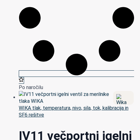
Po naročilu
WIKA tlak, temperatura, nivo, sila, tok, kalibracija in
SF6 rešitve
IV11 večportni igelni