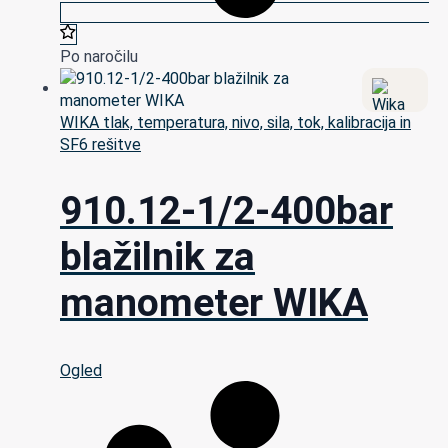
Po naročilu
WIKA tlak, temperatura, nivo, sila, tok, kalibracija in
SF6 rešitve
910.12-1/2-400bar
blažilnik za
manometer WIKA
Ogled