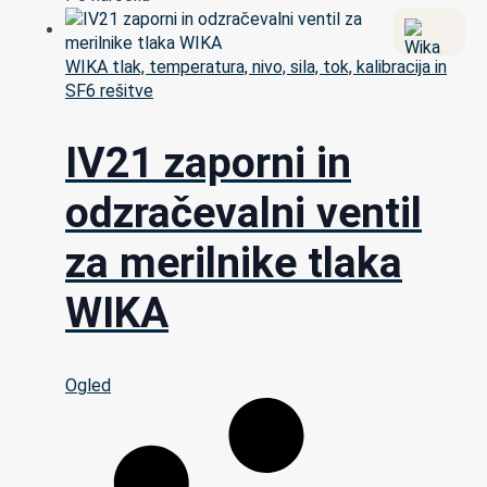
WIKA tlak, temperatura, nivo, sila, tok, kalibracija in
SF6 rešitve
IV21 zaporni in
odzračevalni ventil
za merilnike tlaka
WIKA
Ogled