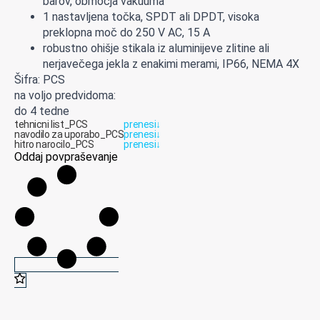
barov, območja vakuuma
1 nastavljena točka, SPDT ali DPDT, visoka
preklopna moč do 250 V AC, 15 A
robustno ohišje stikala iz aluminijeve zlitine ali
nerjavečega jekla z enakimi merami, IP66, NEMA 4X
Šifra: PCS
na voljo predvidoma:
do 4 tedne
tehnicni list_PCS
prenesi
↓
navodilo za uporabo_PCS
prenesi
↓
hitro narocilo_PCS
prenesi
↓
Oddaj povpraševanje