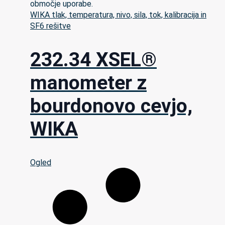
WIKA tlak, temperatura, nivo, sila, tok, kalibracija in
SF6 rešitve
232.34 XSEL®
manometer z
bourdonovo cevjo,
WIKA
Ogled