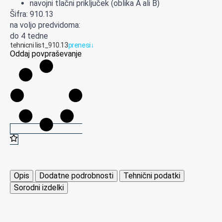
navojni tlačni priključek (oblika A ali B)
Šifra: 910.13
na voljo predvidoma:
do 4 tedne
tehnicni list_910.13
prenesi
↓
Oddaj povpraševanje
Opis
Dodatne podrobnosti
Tehnični podatki
Sorodni izdelki