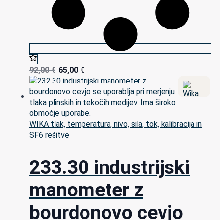
92,00
€
65,00
€
WIKA tlak, temperatura, nivo, sila, tok, kalibracija in
SF6 rešitve
233.30 industrijski
manometer z
bourdonovo cevjo