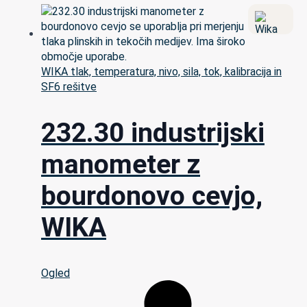
WIKA tlak, temperatura, nivo, sila, tok, kalibracija in
SF6 rešitve
232.30 industrijski
manometer z
bourdonovo cevjo,
WIKA
Ogled