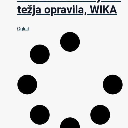
težja opravila, WIKA
Ogled