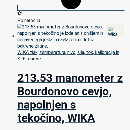
Po naročilu
WIKA tlak, temperatura, nivo, sila, tok, kalibracija in
SF6 rešitve
213.53 manometer z
Bourdonovo cevjo,
napolnjen s
tekočino, WIKA