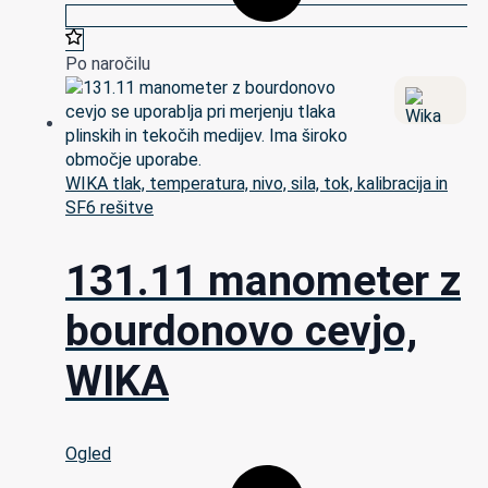
Po naročilu
WIKA tlak, temperatura, nivo, sila, tok, kalibracija in
SF6 rešitve
131.11 manometer z
bourdonovo cevjo,
WIKA
Ogled