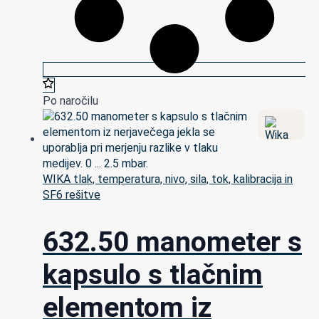
Po naročilu
WIKA tlak, temperatura, nivo, sila, tok, kalibracija in
SF6 rešitve
632.50 manometer s
kapsulo s tlačnim
elementom iz