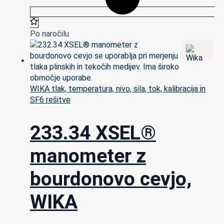
Po naročilu
WIKA tlak, temperatura, nivo, sila, tok, kalibracija in
SF6 rešitve
233.34 XSEL®
manometer z
bourdonovo cevjo,
WIKA