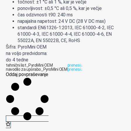
točnost: ±1 °C ali 1 %, kar je večje
ponovljivost: ±0,5 °C ali 0,5 %, kar je večje
čas odzivnosti t90: 240 ms
napajalna napetost: 24 V DC (28 V DC max)
standardi EN61326-1:2013, IEC 61000-4-2, IEC
61000-4-3, IEC 61000-4-4, IEC 61000-4-6, EN
55022A, EN 55022B, CE, RoHS
Šifra: PyroMini OEM
na voljo predvidoma:
do 4 tedne
tehnični list_PyroMini OEM
prenesi
↓
navodilo za uporabo_PyroMini OEM
prenesi
↓
Oddaj povpraševanje