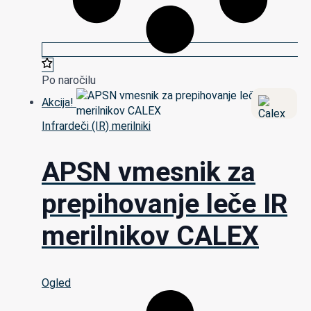
Po naročilu
Akcija!
Infrardeči (IR) merilniki
APSN vmesnik za
prepihovanje leče IR
merilnikov CALEX
Ogled