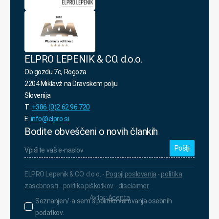
podatkov.
*
ELPRO LEPENIK & CO. d.o.o.
Ob gozdu 7c, Rogoza
2204 Miklavž na Dravskem polju
Slovenija
T:
+386 (0)2 62 96 720
E:
info@elpro.si
Bodite obveščeni o novih člankih
Vpišite
vaš
e-
naslov
*
ELPRO Lepenik & CO. d.o.o. -
Pogoji poslovanja
-
politika
zasebnosti
-
politika piškotkov
-
disclaimer
Avtor:
Acenta
Seznanjen/-
Seznanjen/-a sem s politiko varovanja osebnih
a
podatkov.