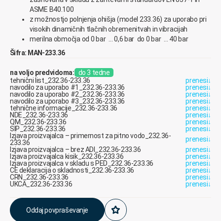
ASME B40.100
z možnostjo polnjenja ohišja (model 233.36) za uporabo pri
visokih dinamičnih tlačnih obremenitvah in vibracijah
merilna območja od 0 bar … 0,6 bar do 0 bar … 40 bar
Šifra: MAN-233.36
na voljo predvidoma:
do 3 tedne
tehnični list_232.36-233.36
prenesi
↓
navodilo za uporabo #1_232.36-233.36
prenesi
↓
navodilo za uporabo #2_232.36-233.36
prenesi
↓
navodilo za uporabo #3_232.36-233.36
prenesi
↓
tehnične informacije_232.36-233.36
prenesi
↓
NDE_232.36-233.36
prenesi
↓
QM_232.36-233.36
prenesi
↓
SIP_232.36-233.36
prenesi
↓
Izjava proizvajalca – primernost za pitno vodo_232.36-
prenesi
↓
233.36
Izjava proizvajalca – brez ADI_232.36-233.36
prenesi
↓
Izjava proizvajalca kisik_232.36-233.36
prenesi
↓
Izjava proizvajalca v skladu s PED_232.36-233.36
prenesi
↓
CE deklaracija o skladnosti_232.36-233.36
prenesi
↓
CRN_232.36-233.36
prenesi
↓
UKCA_232.36-233.36
prenesi
↓
Oddaj povpraševanje