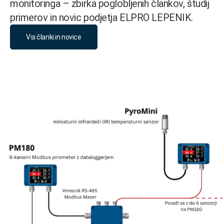
monitoringa – zbirka poglobljenih člankov, študij
primerov in novic podjetja ELPRO LEPENIK.
Vsi članki in novice