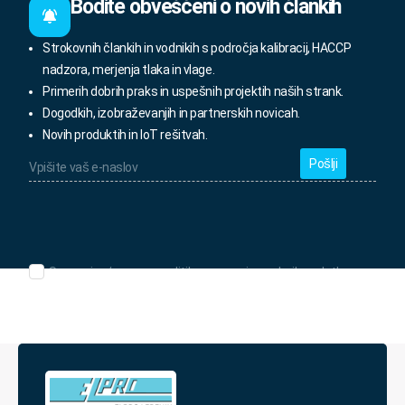
Bodite obveščeni o novih člankih
Strokovnih člankih in vodnikih s področja kalibracij, HACCP
nadzora, merjenja tlaka in vlage.
Primerih dobrih praks in uspešnih projektih naših strank.
Dogodkih, izobraževanjih in partnerskih novicah.
Novih produktih in IoT rešitvah.
Vpišite
vaš
e-
naslov
*
Seznanjen/-
Seznanjen/-a sem s politiko varovanja osebnih podatkov.
a
sem
s
politiko
varovanja
osebnih