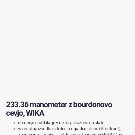
233.36 manometer z bourdonovo
cevjo, WIKA
območje nadtlaka je v celoti prikazano na skali
varnostna izvedba s trdno pregradno steno (Solidfront),
zasnovana v skladu z zahtevami standardov EN 837-1 in