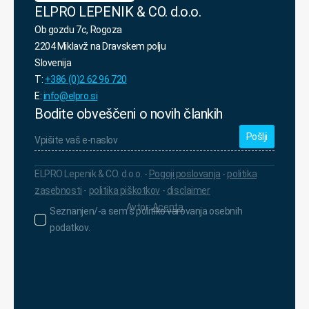
ELPRO LEPENIK & CO. d.o.o.
Ob gozdu 7c, Rogoza
2204 Miklavž na Dravskem polju
Slovenija
T:
+386 (0)2 62 96 720
E:
info@elpro.si
Bodite obveščeni o novih člankih
Vpišite
vaš
e-
naslov
*
ELPRO Lepenik & CO. d.o.o. -
Pogoji poslovanja
-
politika
zasebnosti
-
politika piškotkov
-
disclaimer
Avtor:
Acenta
Seznanjen/-
Seznanjen/-a sem s politiko varovanja osebnih
a
podatkov.
sem
s
politiko
varovanja
osebnih