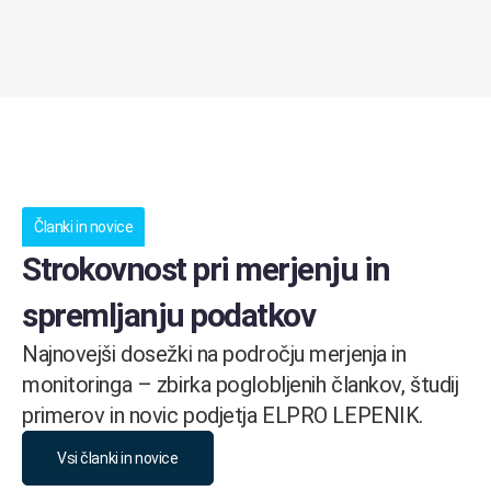
Članki in novice
Strokovnost pri merjenju in
spremljanju podatkov
Najnovejši dosežki na področju merjenja in
monitoringa – zbirka poglobljenih člankov, študij
primerov in novic podjetja ELPRO LEPENIK.
Vsi članki in novice