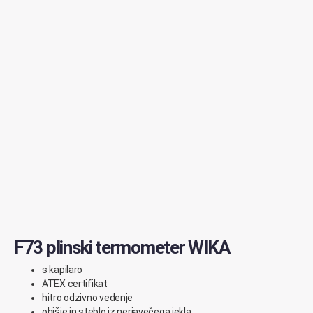
F73 plinski termometer WIKA
s kapilaro
ATEX certifikat
hitro odzivno vedenje
ohišje in steblo iz nerjavečega jekla