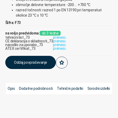
območje delovne temperature: -200 … +700 °C
razred točnosti: razred 1 po EN 13190 pri temperaturi
okolice 23 °C ± 10 °C
Šifra: F73
na voljo predvidoma:
do 3 tedne
tehnicni list_73
prenesi
↓
CE deklaracija o skladnosti_73
prenesi
↓
navodilo za uporabo_73
prenesi
↓
ATEX certifikat_73
prenesi
↓
Oddaj povpraševanje
Opis
Dodatne podrobnosti
Tehnični podatki
Sorodni izdelki